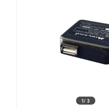
>
1
/
3