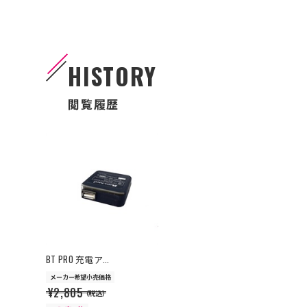
HISTORY
閲覧履歴
>
BT PRO 充電ア...
メーカー希望小売価格
¥2,805
（税込）