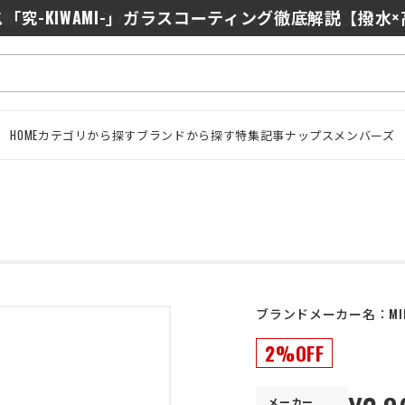
0/J10を徹底比較｜コスパ最強インカムはどっち？初心者に
「究-KIWAMI-」ガラスコーティング徹底解説【撥水
HOME
カテゴリから探す
ブランドから探す
特集記事
ナップスメンバーズ
ブランドメーカー名：
MI
2%OFF
メーカー