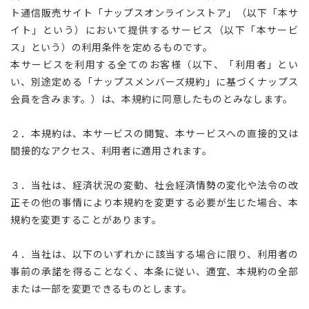
ト通信販売サイト「ナップスオンラインストア」（以下「本サ
店舗を探す
イト」という）において提供するサービス（以下「本サービ
ス」という）の利用条件を定めるものです。
本サービスを利用する全てのお客様（以下、「利用者」とい
コーポレートサイト
採用情報
い、別途定める「ナップスメンバーズ規約」に基づくナップス
特定商取引法に基づく表記
古物営業法に基づく表示/保険勧誘
方針
会員を含みます。）は、本規約に同意したものとみなします。
利用規約
商品レビュー利用規約
プライバシーポリシー
返金ポリシー
２．本規約は、本サービスの閲覧、本サービスへの直接的又は
カスタマーハラスメントに対する方
間接的なアクセス、利用者に適用されます。
針
３．当社は、経済状況の変動、社会経済情勢の変化や法令の改
正その他の事情により本規約を変更する必要が生じた場合、本
規約を変更することがあります。
４．当社は、以下のいずれかに該当する場合に限り、利用者の
事前の承諾を得ることなく、本条に従い、適宜、本規約の全部
または一部を変更できるものとします。