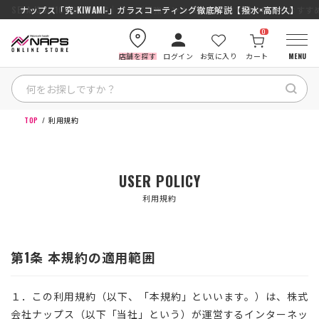
SENA J30/J10を徹底比較｜コスパ最強インカムはどっち？初心者にもおす
ナップス「究-KIWAMI-」ガラスコーティング徹底解説【撥水×高耐久】
0
店舗を探す
ログイン
お気に入り
カート
MENU
TOP
利用規約
HOME
カテゴリから探す
USER POLICY
利用規約
ブランドから探す
特集記事
第1条 本規約の適用範囲
ナップスメンバーズ
１．この利用規約（以下、「本規約」といいます。）は、株式
会社ナップス（以下「当社」という）が運営するインターネッ