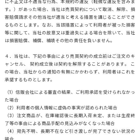
に不正又は不適当な行為、本規約の違反（軽微な違反を含みま
す。）があった場合、当社は売買契約について取消、解除、損
害賠償請求その他当社が適当と考える措置を講じることができ
るものとします。なお、当該措置によって利用者が被った損害
等に関して、当社の故意又は重過失による場合を除いて、当社
は損害賠償、補償、補填その他の責任を負いません。
４．当社は、下記の事由により売買契約の成立前はご注文のキ
ャンセル、 契約成立後は契約を解除することがあります。 こ
の場合、当社からの通知の有無にかかわらず、利用者はこれを
承諾するものとします。
（1）信販会社による審査の結果、ご利用承認を受けられなかっ
た場合
（2）利用者の個人情報に虚偽の事実が認められた場合
（3）注文商品が、在庫確認後に長期入荷未定、または生産終
了等の事由による商品手配の見込みがなくなった場合
（4）宛先不明、長期不在など引き渡しが完了できない状況の
場合