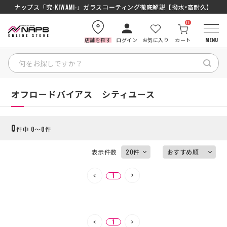
ナップス「究-KIWAMI-」ガラスコーティング徹底解説【撥水×高耐久】
0
店舗を探す
ログイン
お気に入り
カート
MENU
絞り込む
HOME
HOME
オフロードバイアス シティユース
カテゴリから探す
0
件中 0～0件
ブランドから探す
表示件数
特集記事
1
ナップスメンバーズ
1