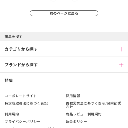
店舗を探す
前のページに戻る
コーポレートサイト
採用情報
特定商取引法に基づく表記
古物営業法に基づく表示/保険勧誘
商品を探す
方針
利用規約
商品レビュー利用規約
カテゴリから探す
プライバシーポリシー
返金ポリシー
カスタマーハラスメントに対する方
針
ブランドから探す
特集
コーポレートサイト
採用情報
特定商取引法に基づく表記
古物営業法に基づく表示/保険勧誘
方針
利用規約
商品レビュー利用規約
プライバシーポリシー
返金ポリシー