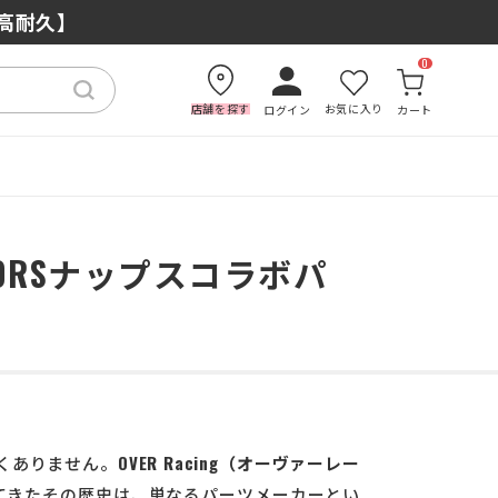
もおすすめの理由
×高耐久】
0
店舗を探す
お気に入り
ログイン
カート
00RSナップスコラボパ
くありません。
OVER Racing（オーヴァーレー
てきたその歴史は、単なるパーツメーカーとい