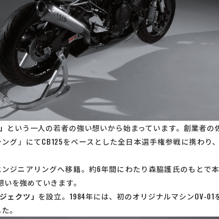
」
という一人の若者の強い想いから始まっています。創業者の佐藤
ング」にてCB125をベースとした全日本選手権参戦に携わり
エンジニアリングへ移籍。約6年間にわたり森脇護氏のもとで
想いを強めていきます。
ジェクツ」
を設立。1984年には、初のオリジナルマシンOV-
した。