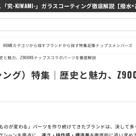
0/J10を徹底比較｜コスパ最強インカムはどっち？初心者に
「究-KIWAMI-」ガラスコーティング徹底解説【撥水
HOME
カテゴリから探す
ブランドから探す
特集記事
ナップスメンバーズ
｜歴史と魅力、Z900RSナップスコラボパーツを徹底解説
レーシング）特集｜歴史と魅力、Z9
ものが変わる」パーツを作り続けてきたブランドは、決して多
グシーンを原点に、
速さ・操作感・構造美
を徹底的に追い求め