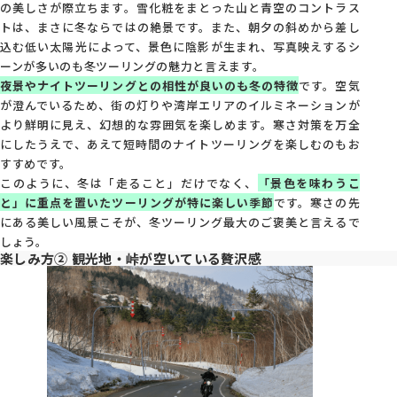
の美しさが際立ちます。雪化粧をまとった山と青空のコントラス
トは、まさに冬ならではの絶景です。また、朝夕の斜めから差し
込む低い太陽光によって、景色に陰影が生まれ、写真映えするシ
ーンが多いのも冬ツーリングの魅力と言えます。
夜景やナイトツーリングとの相性が良いのも冬の特徴
です。空気
が澄んでいるため、街の灯りや湾岸エリアのイルミネーションが
より鮮明に見え、幻想的な雰囲気を楽しめます。寒さ対策を万全
にしたうえで、あえて短時間のナイトツーリングを楽しむのもお
すすめです。
このように、冬は「走ること」だけでなく、
「景色を味わうこ
と」に重点を置いたツーリングが特に楽しい季節
です。寒さの先
にある美しい風景こそが、冬ツーリング最大のご褒美と言えるで
しょう。
楽しみ方② 観光地・峠が空いている贅沢感