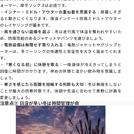
ォーマー、厚手ソックスは必須です。
・
インナー・ミドル・アウターの重ね着を意識する
：厚着しすぎ
ると動きにくくなります。保温インナー＋防風ミドル＋アウター
のレイヤリングが基本です。
・
風を通さない装備を選ぶ
：冬は走行風で体温を奪われやすいた
め、防風性能のあるジャケットやパンツを選びましょう。
・
電熱装備は無理せず取り入れる
：電熱ジャケットやグリップヒ
ーターは、冬ツーリングの快適性と安全性を大きく高めてくれま
す。
・
「寒くなる前」に休憩を取る
：一度身体が冷えきってしまうと
回復に時間がかかります。早めの休憩と温かい飲み物を意識しま
しょう。
・
寒さを感じたら距離を短縮する判断も大切
：冬は無理をしない
ことが最大の防寒対策です。体調や気温に合わせて柔軟に計画を
変更しましょう。
注意点③ 日没が早い冬は時間管理が命