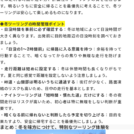
す。明るいうちに安全に帰ることを最優先に考えることで、冬ツ
ーリングは安心して楽しめるものになります。
◆冬ツーリングの時間管理ポイント
・
日没時間を事前に必ず確認する
：冬は地域によって日没時間が
大きく異なります。出発前に目的地周辺の日没時刻を調べておき
ましょう。
・
「日没の1〜2時間前」に帰路に入る意識を持つ
：余裕を持って
行動することで、暗くなってからの焦りや無理な走行を防げま
す。
・
走行距離は短めに設定する
：冬は休憩時間も長くなりがちで
す。夏と同じ感覚で距離を設定しないよう注意しましょう。
・
峠道・山間部は明るいうちに通過する
：街灯が少なく、路面凍
結のリスクも高いため、日中の走行を基本とします。
・
ナイトツーリングは「短時間・慣れた道」だけにする
：冬の夜
間走行はリスクが高いため、初心者は特に無理をしない判断が重
要です。
・
暗くなる前に帰れないと判断したら予定を切り上げる
：目的を
果たすより、安全に帰宅することを最優先にしましょう。
まとめ：冬を味方につけて、特別なツーリング体験を