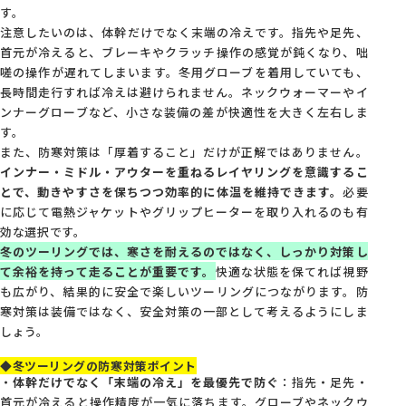
す。
注意したいのは、体幹だけでなく末端の冷えです。指先や足先、
首元が冷えると、ブレーキやクラッチ操作の感覚が鈍くなり、咄
嗟の操作が遅れてしまいます。冬用グローブを着用していても、
長時間走行すれば冷えは避けられません。ネックウォーマーやイ
ンナーグローブなど、小さな装備の差が快適性を大きく左右しま
す。
また、防寒対策は「厚着すること」だけが正解ではありません。
インナー・ミドル・アウターを重ねるレイヤリングを意識するこ
とで、動きやすさを保ちつつ効率的に体温を維持できます。
必要
に応じて電熱ジャケットやグリップヒーターを取り入れるのも有
効な選択です。
冬のツーリングでは、寒さを耐えるのではなく、しっかり対策し
て余裕を持って走ることが重要です。
快適な状態を保てれば視野
も広がり、結果的に安全で楽しいツーリングにつながります。防
寒対策は装備ではなく、安全対策の一部として考えるようにしま
しょう。
◆冬ツーリングの防寒対策ポイント
・
体幹だけでなく「末端の冷え」を最優先で防ぐ
：指先・足先・
首元が冷えると操作精度が一気に落ちます。グローブやネックウ