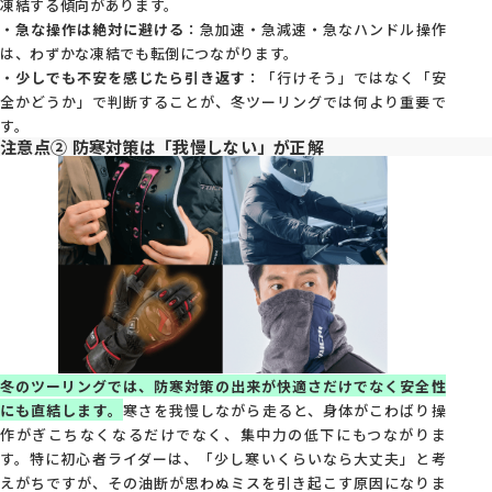
凍結する傾向があります。
・
急な操作は絶対に避ける
：急加速・急減速・急なハンドル操作
は、わずかな凍結でも転倒につながります。
・
少しでも不安を感じたら引き返す
：「行けそう」ではなく「安
全かどうか」で判断することが、冬ツーリングでは何より重要で
す。
注意点② 防寒対策は「我慢しない」が正解
冬のツーリングでは、防寒対策の出来が快適さだけでなく安全性
にも直結します。
寒さを我慢しながら走ると、身体がこわばり操
作がぎこちなくなるだけでなく、集中力の低下にもつながりま
す。特に初心者ライダーは、「少し寒いくらいなら大丈夫」と考
えがちですが、その油断が思わぬミスを引き起こす原因になりま