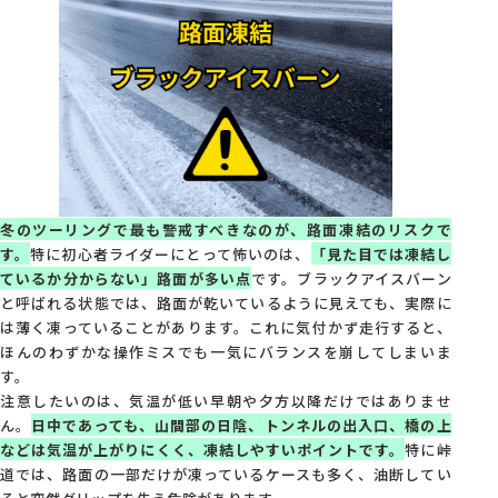
冬のツーリングで最も警戒すべきなのが、路面凍結のリスクで
す。
特に初心者ライダーにとって怖いのは、
「見た目では凍結し
ているか分からない」路面が多い点
です。ブラックアイスバーン
と呼ばれる状態では、路面が乾いているように見えても、実際に
は薄く凍っていることがあります。これに気付かず走行すると、
ほんのわずかな操作ミスでも一気にバランスを崩してしまいま
す。
注意したいのは、気温が低い早朝や夕方以降だけではありませ
ん。
日中であっても、山間部の日陰、トンネルの出入口、橋の上
などは気温が上がりにくく、凍結しやすいポイントです。
特に峠
道では、路面の一部だけが凍っているケースも多く、油断してい
ると突然グリップを失う危険があります。