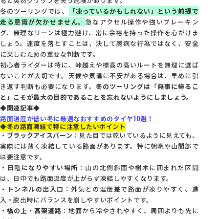
冬のツーリングでは、
「凍っているかもしれない」という前提で
走る意識が欠かせません。
急なアクセル操作や強いブレーキン
グ、無理なリーンは極力避け、常に余裕を持った操作を心がけま
しょう。速度を落とすことは、決して臆病な行為ではなく、安全
に楽しむための重要な判断です。
初心者ライダーは特に、峠越えや標高の高いルートを無理に選ば
ないことが大切です。天候や気温に不安がある場合は、早めに引
き返す判断も必要になります。
冬のツーリングは「無事に帰るこ
と」こそが最大の目的であることを忘れないようにしましょう。
◆関連記事◆
路面温度が低い冬に最適なおすすめのタイヤ10選！
◆冬の路面凍結で特に注意したいポイント
・
ブラックアイスバーン
：見た目では乾いているように見えても、
実際には薄く凍結している路面があります。特に朝晩や山間部で
は要注意です。
・
日陰になりやすい場所
：山の北側斜面や樹木に囲まれた区間
は、日中でも路面温度が上がらず凍結しやすくなります。
・
トンネルの出入口
：外気との温度差で路面が凍りやすく、進
入・脱出時にバランスを崩しやすいポイントです。
・
橋の上・高架道路
：地面から冷やされやすく、周囲よりも先に