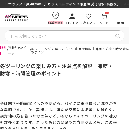
SENA J30/J10を徹底比較｜コスパ最強インカムはどっち？初心者にもおす
ナップス「究-KIWAMI-」ガラスコーティング徹底解説【撥水×高耐久】
0
店舗を探す
ログイン
お気に入り
カート
MENU
HOM
特集キャンペ
冬ツーリングの楽しみ方・注意点を解説｜凍結・防寒・時間管理
HOME
のポイント
E
ーン
冬ツーリングの楽しみ方・注意点を解説｜凍結・
カテゴリから探す
防寒・時間管理のポイント
ブランドから探す
特集記事
冬は寒さや路面状況への不安から、バイクに乗る機会が減りがち
な季節です。しかし実際には、澄んだ空気による美しい景色や、
ナップスメンバーズ
観光地の落ち着いた雰囲気など、冬ならではのツーリングの魅力
も数多くあります。走ったあとの温泉やご当地グルメも、この季
節ならではの楽しみと言えるでしょう。