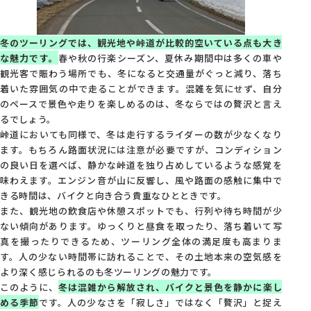
冬のツーリングでは、観光地や峠道が比較的空いている点も大き
な魅力です。
春や秋の行楽シーズン、夏休み期間中は多くの車や
観光客で賑わう場所でも、冬になると交通量がぐっと減り、落ち
着いた雰囲気の中で走ることができます。混雑を気にせず、自分
のペースで景色や走りを楽しめるのは、冬ならではの贅沢と言え
るでしょう。
峠道においても同様で、冬は走行するライダーの数が少なくなり
ます。もちろん路面状況には注意が必要ですが、コンディション
の良い日を選べば、静かな峠道を独り占めしているような感覚を
味わえます。エンジン音が山に反響し、風や路面の感触に集中で
きる時間は、バイクと向き合う貴重なひとときです。
また、観光地の飲食店や休憩スポットでも、行列や待ち時間が少
ない傾向があります。ゆっくりと昼食を取ったり、落ち着いて写
真を撮ったりできるため、ツーリング全体の満足度も高まりま
す。人の少ない時間帯に訪れることで、その土地本来の空気感を
より深く感じられるのも冬ツーリングの魅力です。
このように、
冬は混雑から解放され、バイクと景色を静かに楽し
める季節
です。人の少なさを「寂しさ」ではなく「贅沢」と捉え