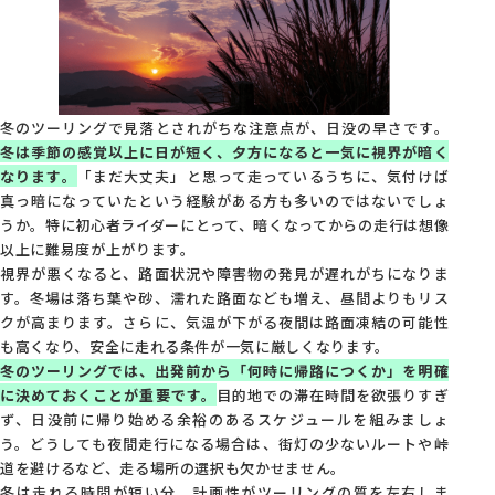
冬のツーリングで見落とされがちな注意点が、日没の早さです。
冬は季節の感覚以上に日が短く、夕方になると一気に視界が暗く
なります。
「まだ大丈夫」と思って走っているうちに、気付けば
真っ暗になっていたという経験がある方も多いのではないでしょ
うか。特に初心者ライダーにとって、暗くなってからの走行は想像
以上に難易度が上がります。
視界が悪くなると、路面状況や障害物の発見が遅れがちになりま
す。冬場は落ち葉や砂、濡れた路面なども増え、昼間よりもリス
クが高まります。さらに、気温が下がる夜間は路面凍結の可能性
も高くなり、安全に走れる条件が一気に厳しくなります。
冬のツーリングでは、出発前から「何時に帰路につくか」を明確
に決めておくことが重要です。
目的地での滞在時間を欲張りすぎ
ず、日没前に帰り始める余裕のあるスケジュールを組みましょ
う。どうしても夜間走行になる場合は、街灯の少ないルートや峠
道を避けるなど、走る場所の選択も欠かせません。
冬は走れる時間が短い分、計画性がツーリングの質を左右しま