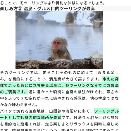
ることで、冬ツーリングはより特別な体験になるでしょう。
楽しみ方③ 温泉・グルメ目的ツーリングが最高
冬のツーリングでは、走ることそのものに加えて「温まる楽し
み」を目的にすることで、満足度が大きく高まります。
冷えた身
体で走ったあとに立ち寄る温泉は、冬ツーリングならではの最高
のご褒美です。
湯に浸かった瞬間に全身の緊張がほぐれ、寒さの
中を走ってきた疲れが一気に癒やされる感覚は、他の季節ではな
かなか味わえません。
バイクで訪れる温泉地は、山間部や海沿いに多く、
ツーリングル
ートとしても魅力的な場所が豊富
です。日帰り入浴が可能な施設
を目的地に設定すれば、走る楽しさとリラックスを同時に楽しめ
ます。防寒対策を万全にしつつ、無理のない距離設定にすること