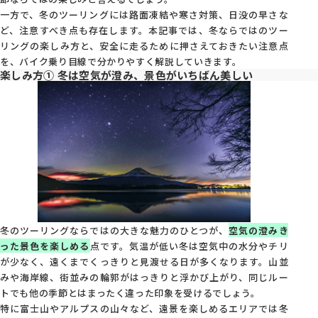
一方で、冬のツーリングには路面凍結や寒さ対策、日没の早さな
店舗を探す
ど、注意すべき点も存在します。本記事では、冬ならではのツー
リングの楽しみ方と、安全に走るために押さえておきたい注意点
を、バイク乗り目線で分かりやすく解説していきます。
コーポレートサイト
採用情報
楽しみ方① 冬は空気が澄み、景色がいちばん美しい
特定商取引法に基づく表記
古物営業法に基づく表示/保険勧誘
方針
利用規約
商品レビュー利用規約
プライバシーポリシー
返金ポリシー
カスタマーハラスメントに対する方
針
冬のツーリングならではの大きな魅力のひとつが、
空気の澄みき
った景色を楽しめる
点です。気温が低い冬は空気中の水分やチリ
が少なく、遠くまでくっきりと見渡せる日が多くなります。山並
みや海岸線、街並みの輪郭がはっきりと浮かび上がり、同じルー
トでも他の季節とはまったく違った印象を受けるでしょう。
特に富士山やアルプスの山々など、遠景を楽しめるエリアでは冬