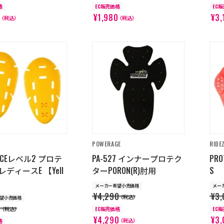
格
EC販売価格
EC
0
¥1,980
¥3,
（税込）
（税込）
POWERAGE
RIDE
11 CEレベル2 プロテ
PA-527 インナープロテク
PRO
ディースE 【Yell
ターPORON(R)肘用
S
メーカー希望小売価格
メー
¥4,290
¥3,
（税込）
望小売価格
0
（税込）
EC販売価格
EC
¥4,290
¥3,
（税込）
格