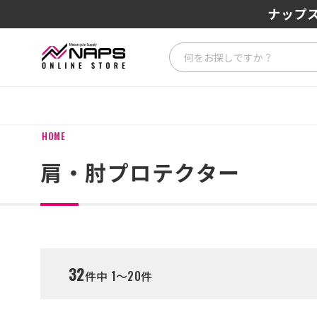
SENA J3
ナップス
HOME
肩・肘プロテクター
32
件中 1～20件