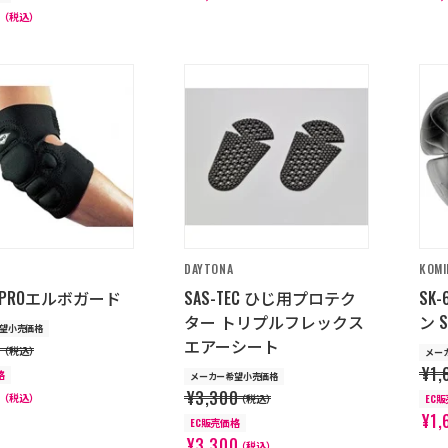
0
（税込）
DAYTONA
KOMI
2 PROエルボガード
SAS-TEC ひじ用プロテク
SK
ター トリプルフレックス
ン S
望小売価格
エアーシート
0
（税込）
メー
¥1,
格
メーカー希望小売価格
0
¥3,300
（税込）
（税込）
EC
¥1,
EC販売価格
¥3,300
（税込）