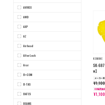
AVIREX
AWD
AXP
AZ
Airhead
AlterLock
KOMINE
SK-68
Arai
w】
B+COM
メーカー希
¥1,100
B-TAS
EC販売価
¥1,100
BATES
BEAMS