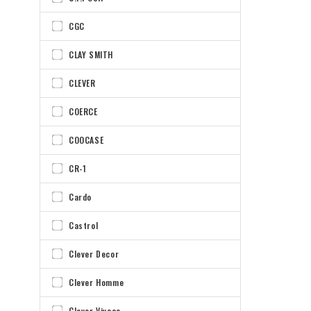
CGC
CLAY SMITH
CLEVER
COERCE
COOCASE
CR-1
Cardo
Castrol
Clever Decor
Clever Homme
Clever Vivace