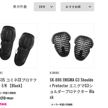
表示件数
NE
KOMINE
-635 コミネCEプロテク
SK-886 ENIGMA G3 Shoulde
E/K 【Black】
r Protector エニグマG3シ
ョルダープロテクター Bla
カー希望小売価格
ck
320
（税込）
販売価格
メーカー希望小売価格