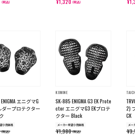
0
¥1,320
¥1,
（税込）
（税込）
KOMINE
TAIC
6 ENIGMA エニグマG
SK-885 ENIGMA G3 EK Prote
TRV
ルダープロテクター
ctor エニグマG3 EKプロテ
2)
ク
クター Black
CK
望小売価格
メーカー希望小売価格
メー
0
¥1,980
¥3,
（税込）
（税込）