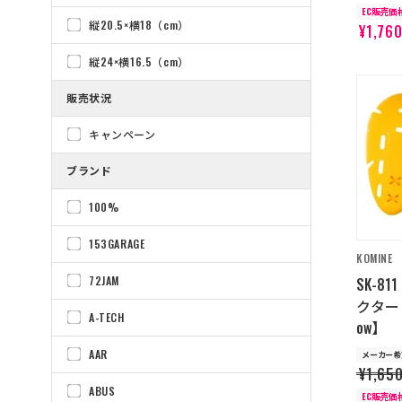
EC販売価
縦20.5×横18（cm）
¥1,76
縦24×横16.5（cm）
販売状況
キャンペーン
ブランド
100%
153GARAGE
KOMINE
72JAM
SK-8
クターレ
A-TECH
ow】
AAR
メーカー希
¥1,65
ABUS
EC販売価