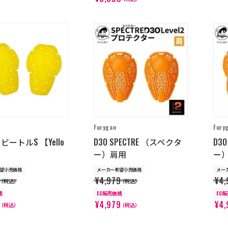
Furygan
Fury
7 ビートルS 【Yello
D3O SPECTRE （スペクタ
D3
ー）肩用
ー
望小売価格
メーカー希望小売価格
メー
¥4,979
¥4,
（税込）
（税込）
格
EC販売価格
EC
¥4,979
¥4,
（税込）
（税込）