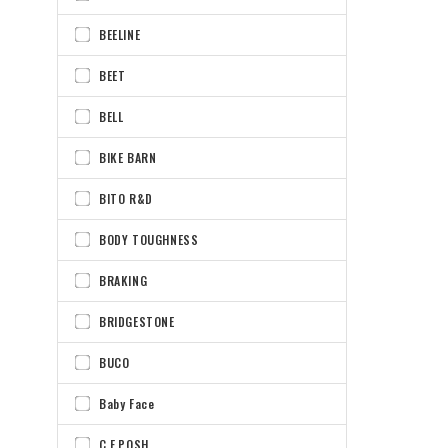
BEELINE
BEET
BELL
BIKE BARN
BITO R&D
BODY TOUGHNESS
BRAKING
BRIDGESTONE
BUCO
Baby Face
C.F.POSH