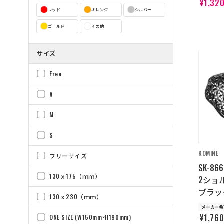
¥1,32
レッド
オレンジ
シルバー
ゴールド
その他
サイズ
Free
#
M
S
KOMINE
フリーサイズ
SK-86
130ｘ175（ｍｍ）
2ショ
ブラッ
130ｘ230（ｍｍ）
メーカー希
¥1,76
ONE SIZE (W150mm×H190mm)