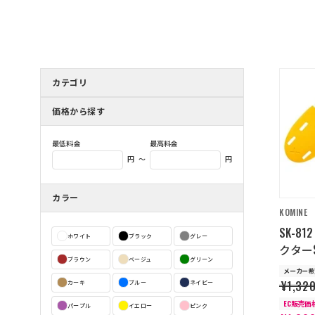
カテゴリ
価格から探す
最低料金
最高料金
～
円
円
カラー
KOMINE
SK-8
ホワイト
ブラック
グレー
クターS
ブラウン
ベージュ
グリーン
メーカー希
¥1,32
カーキ
ブルー
ネイビー
EC販売価
パープル
イエロー
ピンク