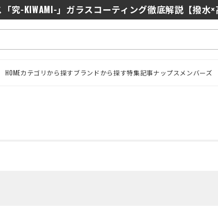
0/J10を徹底比較｜コスパ最強インカムはどっち？初心者に
「究-KIWAMI-」ガラスコーティング徹底解説【撥水
HOME
カテゴリから探す
ブランドから探す
特集記事
ナップスメンバーズ