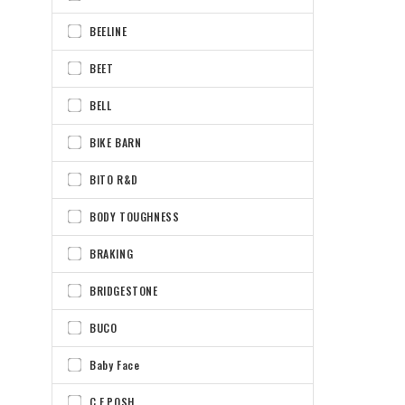
BEELINE
BEET
BELL
BIKE BARN
BITO R&D
BODY TOUGHNESS
BRAKING
BRIDGESTONE
BUCO
Baby Face
C.F.POSH