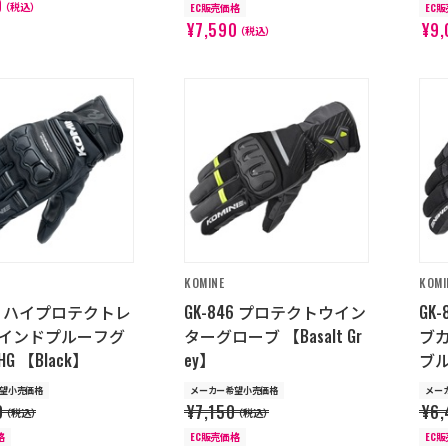
0
（税込）
EC販売価格
EC
¥7,590
¥9,
（税込）
KOMINE
KOMI
56 ハイプロテクトレ
GK-846 プロテクトウイン
GK
インドプルーフグ
ターグローブ 【Basalt Gr
ブ
G 【Black】
ey】
ブ
望小売価格
メーカー希望小売価格
メー
0
¥7,150
¥6,
（税込）
（税込）
格
EC販売価格
EC