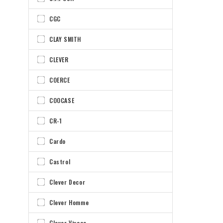
CGC
CLAY SMITH
CLEVER
COERCE
COOCASE
CR-1
Cardo
Castrol
Clever Decor
Clever Homme
Clever Vivace