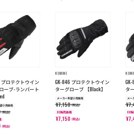
KOMINE
KOMI
59 プロテクトウイン
GK-846 プロテクトウイン
GK
ローブ-ランパート
ターグローブ 【Black】
ター
Red
メーカー希望小売価格
メー
¥7,150
¥7,
（税込）
望小売価格
0
（税込）
EC販売価格
EC
¥7,150
¥7,
（税込）
格
0
（税込）