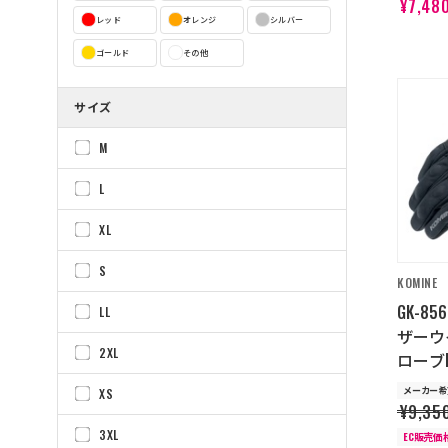
¥7,48
レッド
オレンジ
シルバー
ゴールド
その他
サイズ
M
L
XL
S
KOMINE
GK-8
LL
ザーウ
2XL
ローブH
メーカー希
XS
¥9,35
3XL
EC販売価