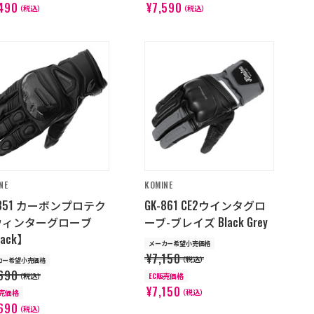
490
¥7,590
（税込）
（税込）
NE
KOMINE
-851 カーボンプロテク
GK-861 CE2ウインタグロ
ウィンターグローブ
ーブ-ブレイズ Black Grey
lack】
メーカー希望小売価格
¥7,150
（税込）
カー希望小売価格
690
（税込）
EC販売価格
¥7,150
（税込）
販売価格
690
（税込）