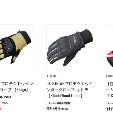
KOMINE
TAIC
34 プロテクトウイン
GK-816 WPプロテクトウイ
【在
ーブ 【Beige】
ンターグローブ-キトラ
ー
【Black/Wood Camo】
ブ S
望小売価格
0
（税込）
メーカー希望小売価格
メー
¥7,590
¥12
格
（税込）