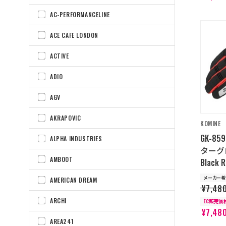
AC-PERFORMANCELINE
ACE CAFE LONDON
ACTIVE
ADIO
AGV
AKRAPOVIC
KOMINE
GK-8
ALPHA INDUSTRIES
ターグ
AMBOOT
Black 
メーカー希
AMERICAN DREAM
¥7,48
ARCHI
EC販売価
¥7,48
AREA241