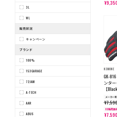
¥9,35
3L
WL
販売状況
キャンペーン
ブランド
100%
KOMINE
153GARAGE
GK-8
72JAM
ンター
【Blac
A-TECH
メーカー希
¥7,59
AAR
EC販売価
ABUS
¥7,59