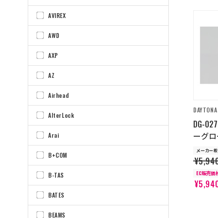
AVIREX
AWD
AXP
AZ
Airhead
DAYTONA
AlterLock
DG-0
ーグロ
Arai
メーカー希
B+COM
¥5,94
EC販売価
B-TAS
¥5,94
BATES
BEAMS