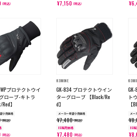
0
¥7,150
¥6,
（税込）
（税込）
KOMINE
KOMI
16 WPプロテクトウイ
GK-834 プロテクトウイン
GK
グローブ-キトラ
ターグローブ 【Black/Re
ト
k/Red】
d】
【B
望小売価格
メーカー希望小売価格
メー
0
¥7,480
¥8,
（税込）
（税込）
格
EC販売価格
EC
0
¥7,480
¥8,
（税込）
（税込）