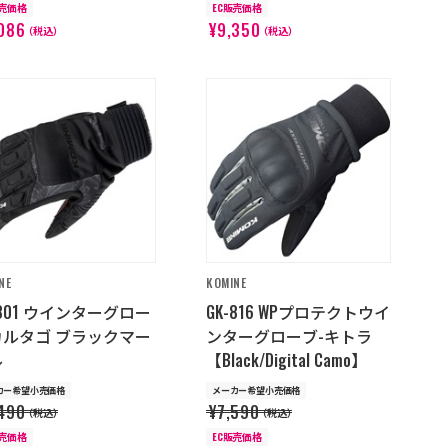
販売価格
EC販売価格
086
¥9,350
（税込）
（税込）
NE
KOMINE
-801 ウインターグロー
GK-816 WPプロテクトウイ
カルタゴ ブラックマー
ンターグローブ-キトラ
ル
【Black/Digital Camo】
カー希望小売価格
メーカー希望小売価格
490
¥7,590
（税込）
（税込）
販売価格
EC販売価格