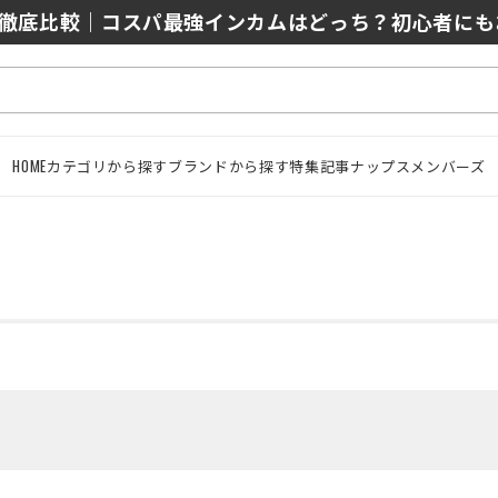
0/J10を徹底比較｜コスパ最強インカムはどっち？初心者に
HOME
カテゴリから探す
ブランドから探す
特集記事
ナップスメンバーズ