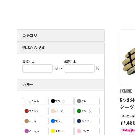
カテゴリ
価格から探す
最低料金
最高料金
～
円
円
カラー
KOMINE
GK-8
ホワイト
ブラック
グレー
ターグロ
ブラウン
ベージュ
グリーン
メーカー希
¥7,48
カーキ
ブルー
ネイビー
EC販売価
パープル
イエロー
ピンク