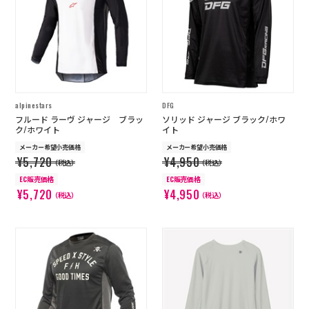
店舗を探す
コーポレートサイト
採用情報
特定商取引法に基づく表記
古物営業法に基づく表示/保険勧誘
方針
alpinestars
DFG
利用規約
商品レビュー利用規約
フルード ラーヴ ジャージ ブラッ
ソリッド ジャージ ブラック/ホワ
プライバシーポリシー
返金ポリシー
ク/ホワイト
イト
カスタマーハラスメントに対する方
メーカー希望小売価格
メーカー希望小売価格
針
¥5,720
¥4,950
（税込）
（税込）
EC販売価格
EC販売価格
¥5,720
¥4,950
（税込）
（税込）