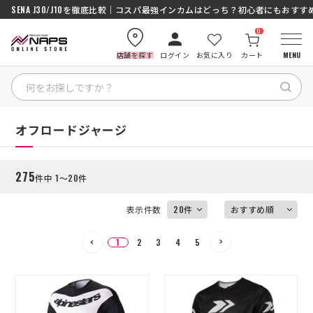
SENA J30/J10を徹底比較｜コスパ最強インカムはどっち？初心者にもおす
ナップス「究-KIWAMI-」ガラスコーティング徹底解説【撥水×高耐久】
0
店舗を探す
ログイン
お気に入り
カート
MENU
絞り込む
HOME
HOME
オフロードジャージ
カテゴリから探す
275
件中 1～20件
ブランドから探す
表示件数
特集記事
1
2
3
4
5
ナップスメンバーズ