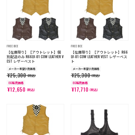
店舗を探す
コーポレートサイト
採用情報
特定商取引法に基づく表記
古物営業法に基づく表示/保険勧誘
方針
FREE BEE
FREE BEE
利用規約
商品レビュー利用規約
【在庫限り】【アウトレット】個
【在庫限り】【アウトレット】R66
プライバシーポリシー
返金ポリシー
別配送のみ R66LV-01 COW LEATHER V
LV-01 COW LEATHER VEST レザーベス
EST レザーベスト
ト
カスタマーハラスメントに対する方
針
メーカー希望小売価格
メーカー希望小売価格
¥25,300
¥25,300
（税込）
（税込）
EC販売価格
EC販売価格
¥12,650
¥17,710
（税込）
（税込）