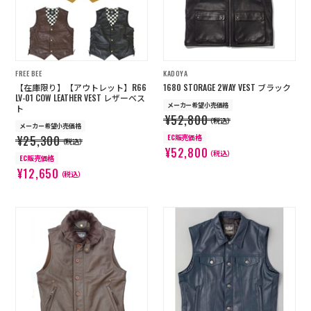
FREE BEE
KADOYA
【在庫限り】【アウトレット】R66
1680 STORAGE 2WAY VEST ブラック
LV-01 COW LEATHER VEST レザーベス
メーカー希望小売価格
ト
¥52,800
（税込）
メーカー希望小売価格
EC販売価格
¥25,300
（税込）
¥52,800
（税込）
EC販売価格
¥12,650
（税込）