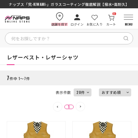
SENA J30/J10を徹底比較｜コスパ最強インカムはどっち？初心者にもおす
ナップス「究-KIWAMI-」ガラスコーティング徹底解説【撥水×高耐久】
0
店舗を探す
ログイン
お気に入り
カート
MENU
絞り込む
HOME
HOME
レザーベスト・レザーシャツ
カテゴリから探す
7
件中 1～7件
ブランドから探す
表示件数
特集記事
1
ナップスメンバーズ