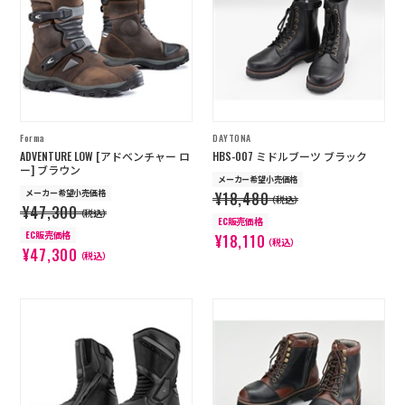
店舗を探す
コーポレートサイト
採用情報
特定商取引法に基づく表記
古物営業法に基づく表示/保険勧誘
方針
Forma
DAYTONA
利用規約
商品レビュー利用規約
ADVENTURE LOW [アドベンチャー ロ
HBS-007 ミドルブーツ ブラック
プライバシーポリシー
返金ポリシー
ー] ブラウン
メーカー希望小売価格
カスタマーハラスメントに対する方
メーカー希望小売価格
¥18,480
針
（税込）
¥47,300
（税込）
EC販売価格
EC販売価格
¥18,110
（税込）
¥47,300
（税込）