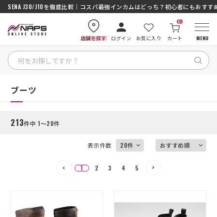
SENA J30/J10を徹底比較｜コスパ最強インカムはどっち？初心者にもおす
0
店舗を探す
ログイン
お気に入り
カート
MENU
絞り込む
HOME
HOME
ブーツ
カテゴリから探す
213
件中 1～20件
ブランドから探す
表示件数
特集記事
1
2
3
4
5
ナップスメンバーズ