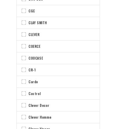
CGC
CLAY SMITH
CLEVER
COERCE
COOCASE
CR-1
Cardo
Castrol
Clever Decor
Clever Homme
Clever Vivace