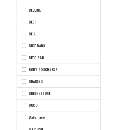
BEELINE
BEET
BELL
BIKE BARN
BITO R&D
BODY TOUGHNESS
BRAKING
BRIDGESTONE
BUCO
Baby Face
C.F.POSH