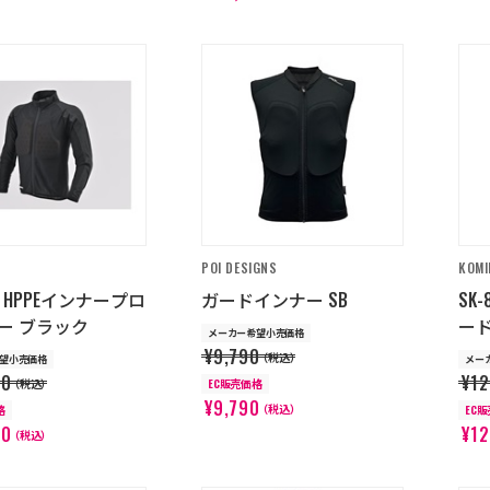
POI DESIGNS
KOMI
08 HPPEインナープロ
ガードインナー SB
SK
ー ブラック
ード
メーカー希望小売価格
¥9,790
（税込）
望小売価格
メー
80
¥12
（税込）
EC販売価格
¥9,790
（税込）
格
EC
80
¥12
（税込）