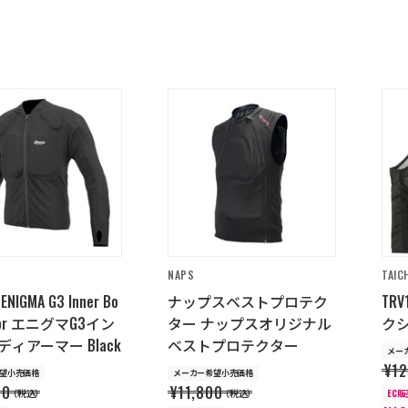
NAPS
TAIC
ENIGMA G3 Inner Bo
ナップスベストプロテク
TR
rmor エニグマG3イン
ター ナップスオリジナル
クシ
ィアーマー Black
ベストプロテクター
メー
¥12
望小売価格
メーカー希望小売価格
00
¥11,800
（税込）
（税込）
EC