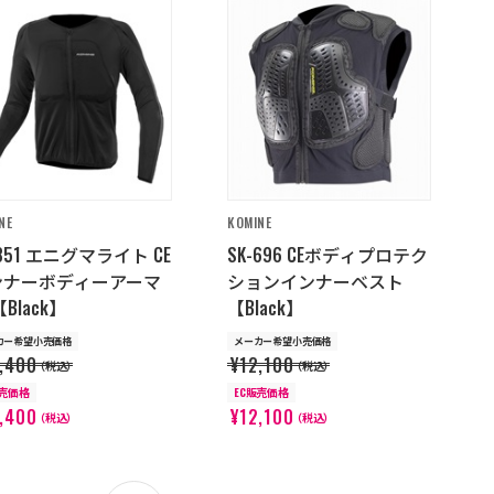
NE
KOMINE
-851 エニグマライト CE
SK-696 CEボディプロテク
ンナーボディーアーマ
ションインナーベスト
【Black】
【Black】
カー希望小売価格
メーカー希望小売価格
,400
¥12,100
（税込）
（税込）
販売価格
EC販売価格
,400
¥12,100
（税込）
（税込）