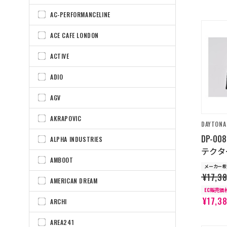
AC-PERFORMANCELINE
ACE CAFE LONDON
ACTIVE
ADIO
AGV
AKRAPOVIC
DAYTONA
DP-0
ALPHA INDUSTRIES
テクタ
AMBOOT
メーカー希
¥17,3
AMERICAN DREAM
EC販売価
¥17,3
ARCHI
AREA241