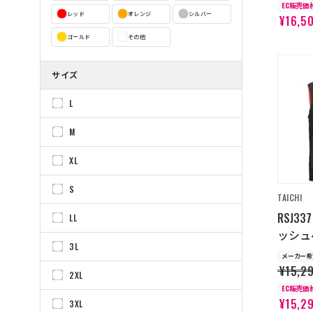
EC販売価
レッド
オレンジ
シルバー
¥16,5
ゴールド
その他
サイズ
L
M
XL
S
TAICHI
RSJ3
LL
ッシュベ
3L
メーカー希
¥15,2
2XL
EC販売価
¥15,2
3XL