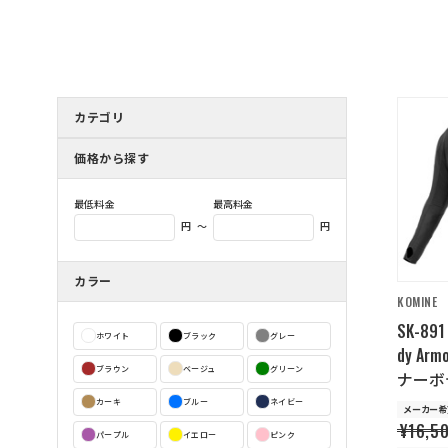
カテゴリ
価格から探す
最低料金
最高料金
～
円
円
カラー
KOMINE
SK-891 
ホワイト
ブラック
グレー
dy A
ブラウン
ベージュ
グリーン
ナーボデ
カーキ
ブルー
ネイビー
メーカー希
¥16,5
パープル
イエロー
ピンク