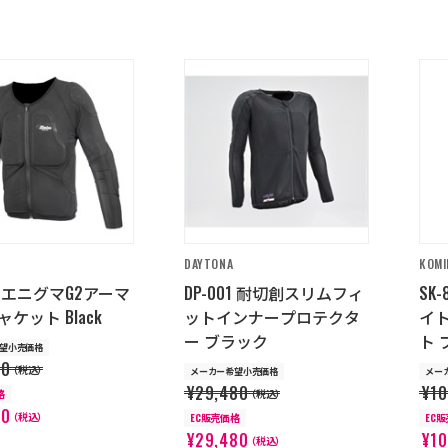
DAYTONA
KOMI
77 エニグマG2アーマ
DP-001 耐切創スリムフィ
SK-
ケット Black
ットインナープロテクタ
イ
ー ブラック
ト 
望小売価格
00
（税込）
メーカー希望小売価格
メー
¥29,480
¥10
格
（税込）
00
（税込）
EC販売価格
EC
¥29,480
¥10
（税込）