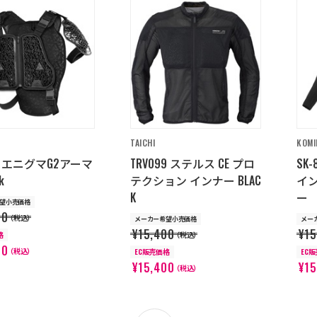
TAICHI
KOMI
76 エニグマG2アーマ
TRV099 ステルス CE プロ
SK
k
テクション インナー BLAC
イ
K
ー 
望小売価格
00
（税込）
メーカー希望小売価格
メー
¥15,400
¥15
格
（税込）
00
（税込）
EC販売価格
EC
¥15,400
¥15
（税込）