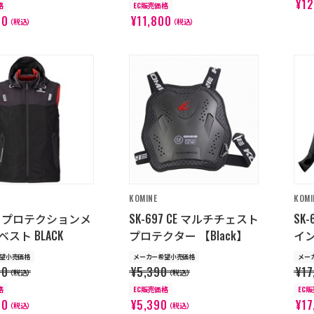
¥12
格
EC販売価格
00
¥11,800
（税込）
（税込）
KOMINE
KOMI
37 プロテクションメ
SK-697 CE マルチチェスト
SK
スト BLACK
プロテクター 【Black】
イ
望小売価格
メーカー希望小売価格
メー
90
¥5,390
¥17
（税込）
（税込）
格
EC販売価格
EC
90
¥5,390
¥17
（税込）
（税込）