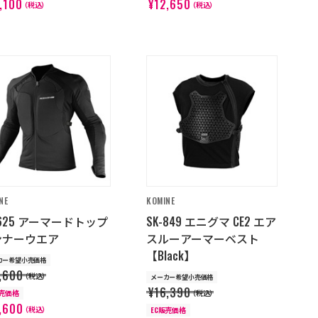
,100
¥12,650
（税込）
（税込）
NE
KOMINE
-625 アーマードトップ
SK-849 エニグマ CE2 エア
ンナーウエア
スルーアーマーベスト
【Black】
カー希望小売価格
,600
（税込）
メーカー希望小売価格
¥16,390
販売価格
（税込）
,600
（税込）
EC販売価格