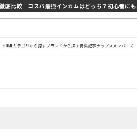
0/J10を徹底比較｜コスパ最強インカムはどっち？初心者に
「究-KIWAMI-」ガラスコーティング徹底解説【撥水
HOME
カテゴリから探す
ブランドから探す
特集記事
ナップスメンバーズ