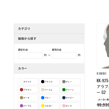
カテゴリ
価格から探す
最低料金
最高料金
～
円
円
カラー
KOMINE
KK-9
ホワイト
ブラック
グレー
アラブ
ブラウン
ベージュ
グリーン
ー G2
カーキ
ブルー
ネイビー
メーカー希
¥6,93
パープル
イエロー
ピンク