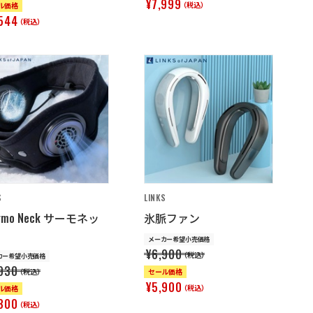
¥7,999
（税込）
ル価格
544
（税込）
S
LINKS
ermo Neck サーモネッ
氷脈ファン
メーカー希望小売価格
¥6,900
（税込）
カー希望小売価格
930
（税込）
セール価格
¥5,900
（税込）
ル価格
300
（税込）