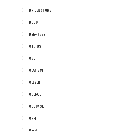
BRIDGESTONE
BUCO
Baby Face
C.F.POSH
CGC
CLAY SMITH
CLEVER
COERCE
COOCASE
CR-1
Cardo