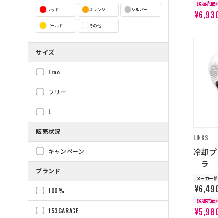
EC販売価
レッド
オレンジ
シルバー
¥6,93
ゴールド
その他
サイズ
Free
フリー
L
販売状況
LINKS
冷却プ
キャンペーン
ーラー
ブランド
メーカー希
¥6,49
100%
EC販売価
¥5,98
153GARAGE