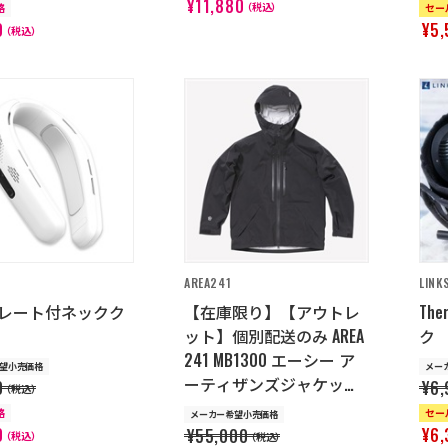
¥11,880
（税込）
格
セー
0
¥5,
（税込）
AREA241
LINK
レート付ネックク
【在庫限り】【アウトレ
Th
ット】個別配送のみ AREA
ク
241 MB1300 エーシー ア
望小売価格
メー
ーティザンズジャケット
0
¥6,
（税込）
(メンズ) ブラック
格
セー
メーカー希望小売価格
0
¥6,
¥55,000
（税込）
（税込）