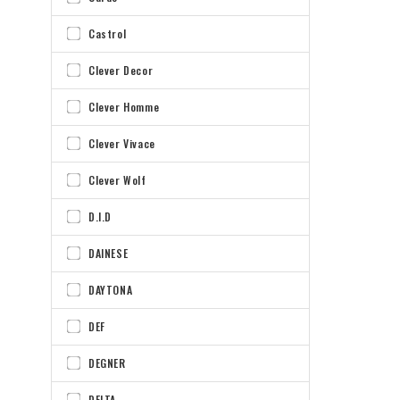
Castrol
Clever Decor
Clever Homme
Clever Vivace
Clever Wolf
D.I.D
DAINESE
DAYTONA
DEF
DEGNER
DELTA