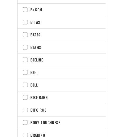
B+COM
B-TAS
BATES
BEAMS
BEELINE
BEET
BELL
BIKE BARN
BITO R&D
BODY TOUGHNESS
BRAKING