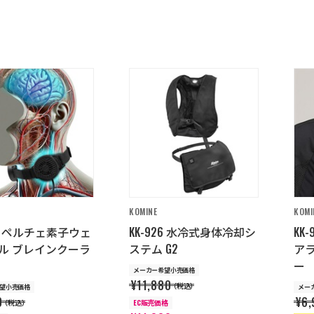
KOMINE
KOMI
25 ペルチェ素子ウェ
KK-926 水冷式身体冷却シ
KK
ル ブレインクーラ
ステム G2
ア
ー
メーカー希望小売価格
¥11,880
（税込）
望小売価格
メー
0
¥6,
（税込）
EC販売価格