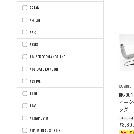
72JAM
A-TECH
AAR
ABUS
AC-PERFORMANCELINE
ACE CAFE LONDON
ACTIVE
KOMINE
ADIO
KK-9
ィーク
AGV
ッグ
AKRAPOVIC
メーカー希
¥8,69
ALPHA INDUSTRIES
セール価