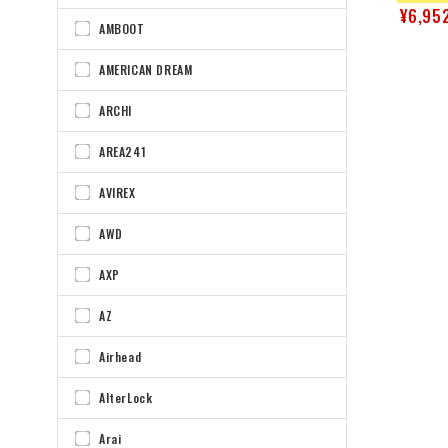
¥6,95
AMBOOT
AMERICAN DREAM
ARCHI
AREA241
AVIREX
AWD
AXP
AZ
Airhead
AlterLock
Arai