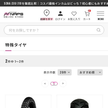
SENA J30/J10を徹底比較｜コスパ最強インカムはどっち？初心者にもおす
0
店舗を探す
ログイン
お気に入り
カート
MENU
絞り込む
HOME
HOME
特殊タイヤ
カテゴリから探す
2
件中 1～2件
ブランドから探す
表示件数
特集記事
1
ナップスメンバーズ