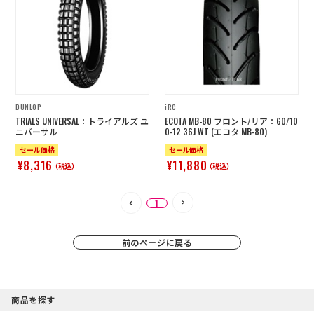
店舗を探す
コーポレートサイト
採用情報
特定商取引法に基づく表記
古物営業法に基づく表示/保険勧誘
方針
DUNLOP
iRC
利用規約
商品レビュー利用規約
TRIALS UNIVERSAL：トライアルズ ユ
ECOTA MB-80 フロント/リア：60/10
プライバシーポリシー
返金ポリシー
ニバーサル
0-12 36J WT (エコタ MB-80)
カスタマーハラスメントに対する方
セール価格
セール価格
針
¥8,316
¥11,880
（税込）
（税込）
1
前のページに戻る
商品を探す