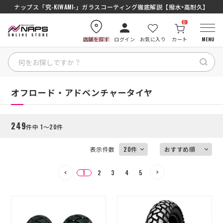
ナップス「究-KIWAMI-」ガラスコーティング徹底解説【撥水×高耐久】
0
店舗を探す
ログイン
お気に入り
カート
MENU
絞り込む
HOME
HOME
オフロード・アドベンチャータイヤ
カテゴリから探す
249
件中 1～20件
ブランドから探す
表示件数
特集記事
1
2
3
4
5
ナップスメンバーズ