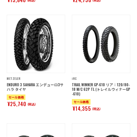
¥15,840
¥24,750
（税込）
（税込）
METZELER
iRC
ENDURO 3 SAHARA エンデューロ3サ
TRAIL WINNER GP-610 リア：120/80-
ハラ タイヤ
18 M/C 62P TL (トレイルウィナーGP
-610)
セール価格
セール価格
¥25,740
（税込）
¥14,355
（税込）