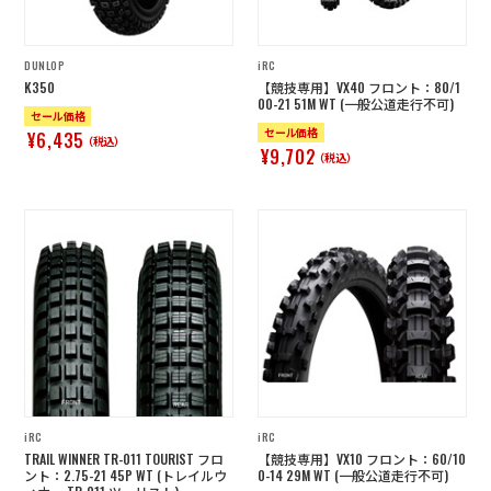
DUNLOP
iRC
K350
【競技専用】VX40 フロント：80/1
00-21 51M WT (一般公道走行不可)
セール価格
セール価格
¥6,435
（税込）
¥9,702
（税込）
iRC
iRC
TRAIL WINNER TR-011 TOURIST フロ
【競技専用】VX10 フロント：60/10
ント：2.75-21 45P WT (トレイルウ
0-14 29M WT (一般公道走行不可)