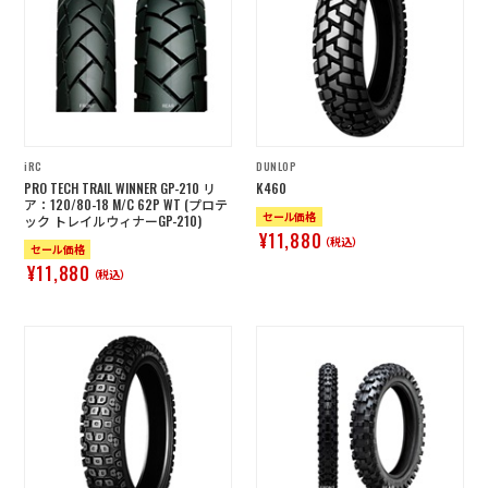
店舗を探す
コーポレートサイト
採用情報
特定商取引法に基づく表記
古物営業法に基づく表示/保険勧誘
方針
iRC
DUNLOP
利用規約
商品レビュー利用規約
PRO TECH TRAIL WINNER GP-210 リ
K460
プライバシーポリシー
返金ポリシー
ア：120/80-18 M/C 62P WT (プロテ
セール価格
ック トレイルウィナーGP-210)
カスタマーハラスメントに対する方
¥11,880
針
（税込）
セール価格
¥11,880
（税込）