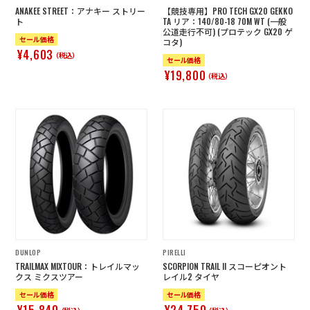
ANAKEE STREET：アナキー ストリー
【競技専用】PRO TECH GX20 GEKKO
ト
TA リア：140/80-18 70M WT (一般
公道走行不可) (プロテック GX20 ゲ
セール価格
コタ)
¥4,603
（税込）
セール価格
¥19,800
（税込）
DUNLOP
PIRELLI
TRAILMAX MIXTOUR：トレイルマッ
SCORPION TRAIL II スコーピオント
クス ミクスツアー
レイル2 タイヤ
セール価格
セール価格