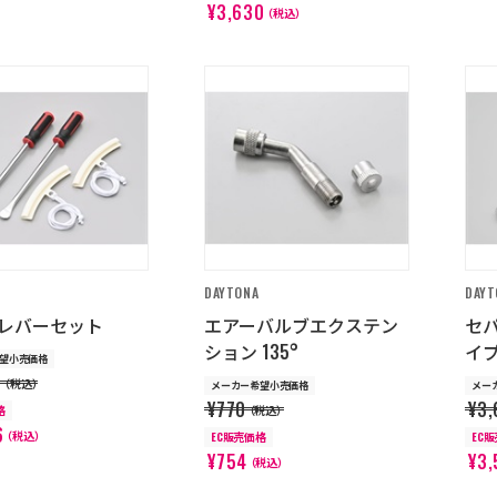
¥3,630
（税込）
DAYTONA
DAYT
レバーセット
エアーバルブエクステン
セ
ション 135°
イ
望小売価格
0
（税込）
メーカー希望小売価格
メー
¥770
¥3,
格
（税込）
6
（税込）
EC販売価格
EC
¥754
¥3,
（税込）