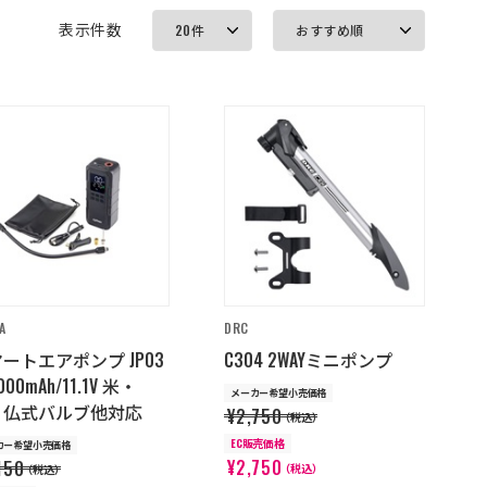
表示件数
A
DRC
ートエアポンプ JP03
C304 2WAYミニポンプ
000mAh/11.1V 米・
メーカー希望小売価格
・仏式バルブ他対応
¥2,750
（税込）
EC販売価格
カー希望小売価格
¥2,750
150
（税込）
（税込）