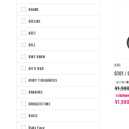
BEAMS
BEELINE
BEET
BELL
BIKE BARN
DRC
BITO R&D
G101 
BODY TOUGHNESS
メーカー希
¥1,98
BRAKING
EC販売価
¥1,98
BRIDGESTONE
BUCO
Baby Face