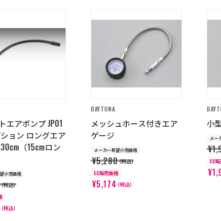
DAYTONA
DAYT
エアポンプ JP01
メッシュホース付きエア
小
プション ロングエア
ゲージ
メー
30cm（15cmロン
¥1,
メーカー希望小売価格
¥5,280
（税込）
EC
¥1,
EC販売価格
望小売価格
¥5,174
（税込）
（税込）
格
（税込）