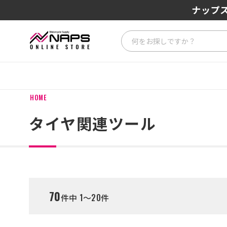
SENA J3
ナップス
HOME
タイヤ関連ツール
70
件中 1～20件