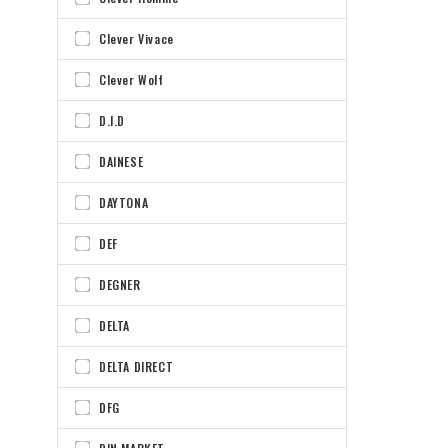
Clever Vivace
Clever Wolf
D.I.D
DAINESE
DAYTONA
DEF
DEGNER
DELTA
DELTA DIRECT
DFG