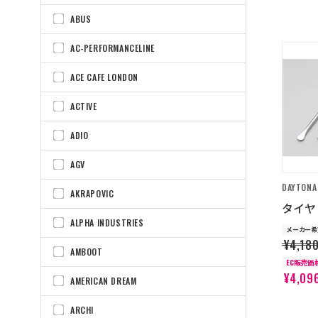
ABUS
AC-PERFORMANCELINE
ACE CAFE LONDON
ACTIVE
ADIO
AGV
DAYTONA
AKRAPOVIC
タイヤ
ALPHA INDUSTRIES
メーカー希
¥4,18
AMBOOT
EC販売価
¥4,09
AMERICAN DREAM
ARCHI