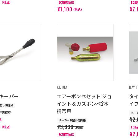
7
（税込）
EC販売価格
EC
¥1,100
¥7,
（税込）
KIJIMA
DAYT
キーパー
エアーボンベセット ジョ
タ
イント＆ガスボンベ2本
イ
望小売価格
携帯用
0
（税込）
メー
¥2,
格
メーカー希望小売価格
0
¥3,630
（税込）
（税込）
EC
¥2,
EC販売価格