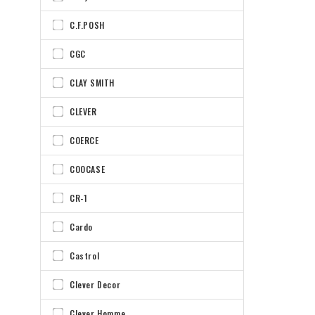
C.F.POSH
CGC
CLAY SMITH
CLEVER
COERCE
COOCASE
CR-1
Cardo
Castrol
Clever Decor
Clever Homme