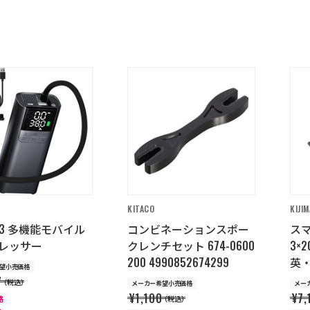
KITACO
KIJIM
AP3 多機能モバイル
コンビネーションスポー
スマ
レッサー
クレンチセット 674-0600
3×2
200 4990852674299
英
望小売価格
7
（税込）
メーカー希望小売価格
メー
¥1,100
¥7,
格
（税込）