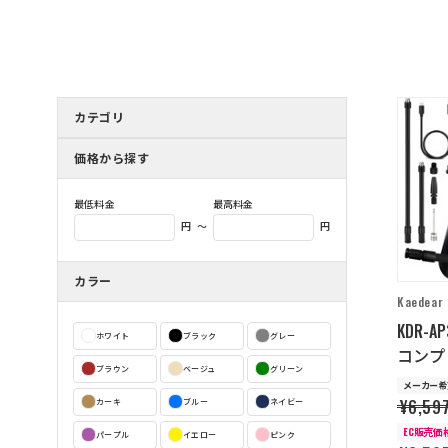
カテゴリ
価格から探す
最低料金
最高料金
～
円
円
カラー
Kaedear
KDR-
ホワイト
ブラック
グレー
コンプ
ブラウン
ベージュ
グリーン
メーカー希
¥6,59
カーキ
ブルー
ネイビー
EC販売価
パープル
イエロー
ピンク