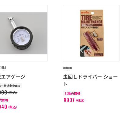
ONA
amon
型エアゲージ
虫回しドライバー ショー
ト
カー希望小売価格
980
（税込）
EC販売価格
¥907
販売価格
（税込）
940
（税込）