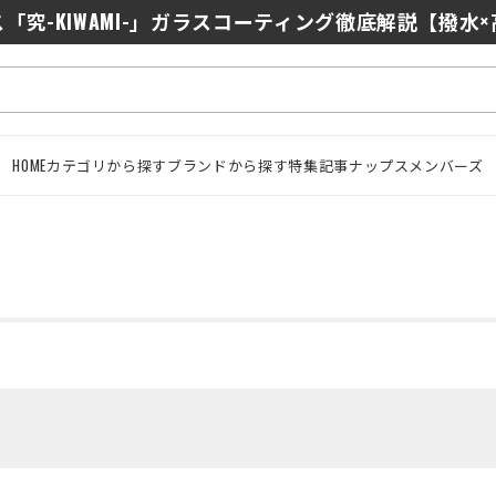
0/J10を徹底比較｜コスパ最強インカムはどっち？初心者に
「究-KIWAMI-」ガラスコーティング徹底解説【撥水
HOME
カテゴリから探す
ブランドから探す
特集記事
ナップスメンバーズ