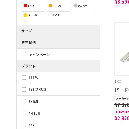
¥6,59
レッド
オレンジ
シルバー
ゴールド
その他
サイズ
販売状況
キャンペーン
ブランド
100%
DRC
ビード
153GARAGE
メーカー希
72JAM
¥2,97
EC販売価
A-TECH
¥2,97
AAR