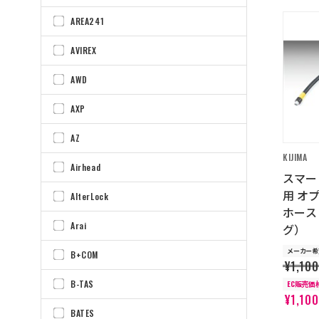
AREA241
AVIREX
AWD
AXP
AZ
KIJIMA
Airhead
スマート
用 オ
AlterLock
ホース 
Arai
グ）
メーカー希
B+COM
¥1,100
B-TAS
EC販売価
¥1,100
BATES