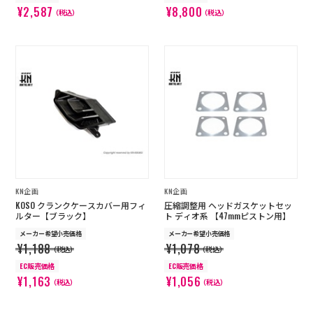
¥2,587
¥8,800
（税込）
（税込）
KN企画
KN企画
KOSO クランクケースカバー用フィ
圧縮調整用 ヘッドガスケットセッ
ルター【ブラック】
ト ディオ系 【47mmピストン用】
メーカー希望小売価格
メーカー希望小売価格
¥1,188
¥1,078
（税込）
（税込）
EC販売価格
EC販売価格
¥1,163
¥1,056
（税込）
（税込）