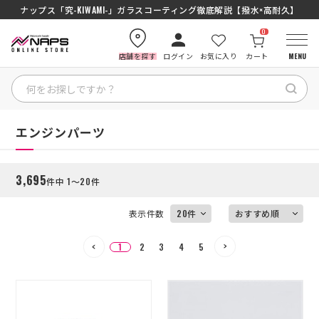
ナップス「究-KIWAMI-」ガラスコーティング徹底解説【撥水×高耐久】
0
店舗を探す
ログイン
お気に入り
カート
MENU
絞り込む
HOME
HOME
エンジンパーツ
カテゴリから探す
3,695
件中 1～20件
ブランドから探す
表示件数
特集記事
1
2
3
4
5
ナップスメンバーズ