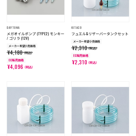
DAYTONA
KITACO
メガオイルポンプ (TYPE2) モンキー
フュエル&リザーバータンクセット
/ ゴリラ (12V)
メーカー希望小売価格
メーカー希望小売価格
¥2,310
（税込）
¥4,180
（税込）
EC販売価格
EC販売価格
¥2,310
（税込）
¥4,096
（税込）