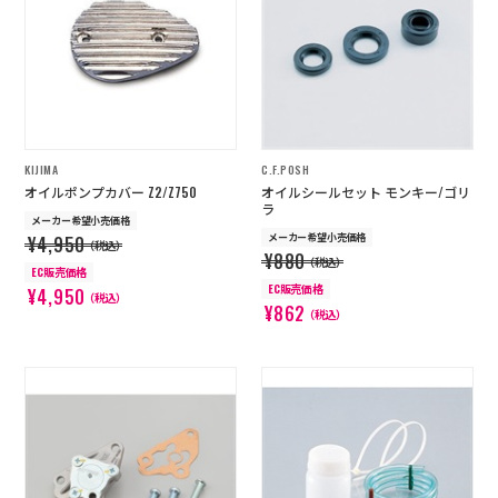
店舗を探す
コーポレートサイト
採用情報
特定商取引法に基づく表記
古物営業法に基づく表示/保険勧誘
方針
KIJIMA
C.F.POSH
利用規約
商品レビュー利用規約
オイルポンプカバー Z2/Z750
オイルシールセット モンキー/ゴリ
プライバシーポリシー
返金ポリシー
ラ
メーカー希望小売価格
カスタマーハラスメントに対する方
メーカー希望小売価格
¥4,950
針
（税込）
¥880
（税込）
EC販売価格
EC販売価格
¥4,950
（税込）
¥862
（税込）