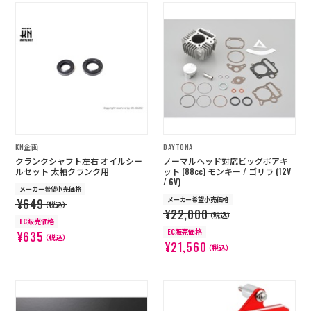
KN企画
DAYTONA
クランクシャフト左右 オイルシー
ノーマルヘッド対応ビッグボアキ
ルセット 太軸クランク用
ット (88cc) モンキー / ゴリラ (12V
/ 6V)
メーカー希望小売価格
メーカー希望小売価格
¥649
（税込）
¥22,000
（税込）
EC販売価格
EC販売価格
¥635
（税込）
¥21,560
（税込）