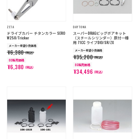
ZETA
DAYTONA
ドライブカバー チタンカラー SERO
スーパーDRAGビッグボアキット
W250/Tricker
（スチールシリンダー）原付一種
用 71CC ライブDIO/SR/ZX
メーカー希望小売価格
メーカー希望小売価格
¥6,380
（税込）
¥35,200
（税込）
EC販売価格
EC販売価格
¥6,380
（税込）
¥34,496
（税込）