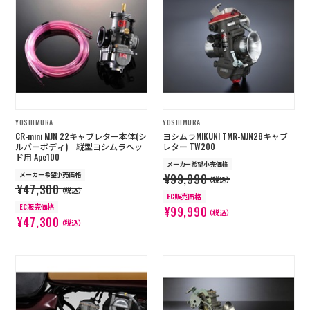
YOSHIMURA
YOSHIMURA
CR-mini MJN 22キャブレター本体(シ
ヨシムラMIKUNI TMR-MJN28キャブ
ルバーボディ) 縦型ヨシムラヘッ
レター TW200
ド用 Ape100
メーカー希望小売価格
メーカー希望小売価格
¥99,990
（税込）
¥47,300
（税込）
EC販売価格
EC販売価格
¥99,990
（税込）
¥47,300
（税込）