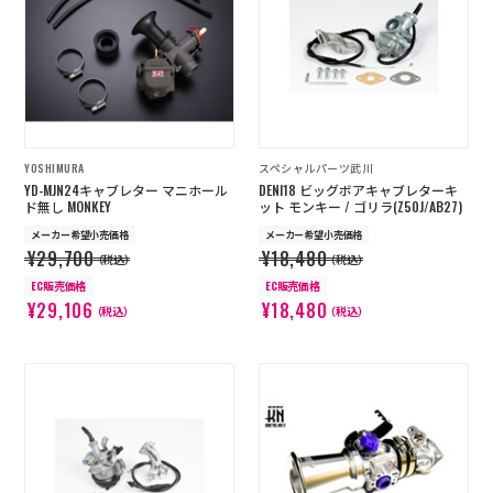
店舗を探す
コーポレートサイト
採用情報
特定商取引法に基づく表記
古物営業法に基づく表示/保険勧誘
方針
YOSHIMURA
スペシャルパーツ武川
利用規約
商品レビュー利用規約
YD-MJN24キャブレター マニホール
DENI18 ビッグボアキャブレターキ
プライバシーポリシー
返金ポリシー
ド無し MONKEY
ット モンキー / ゴリラ(Z50J/AB27)
カスタマーハラスメントに対する方
メーカー希望小売価格
メーカー希望小売価格
針
¥29,700
¥18,480
（税込）
（税込）
EC販売価格
EC販売価格
¥29,106
¥18,480
（税込）
（税込）