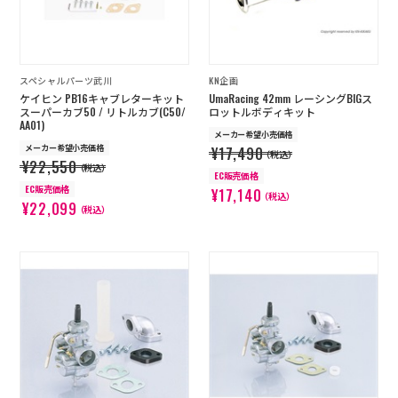
スペシャルパーツ武川
KN企画
ケイヒン PB16キャブレターキット
UmaRacing 42mm レーシングBIGス
スーパーカブ50 / リトルカブ(C50/
ロットルボディキット
AA01)
メーカー希望小売価格
メーカー希望小売価格
¥17,490
（税込）
¥22,550
（税込）
EC販売価格
EC販売価格
¥17,140
（税込）
¥22,099
（税込）