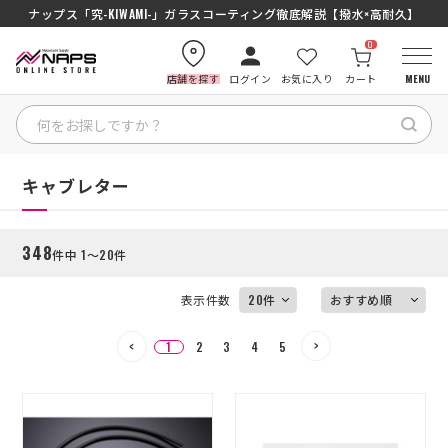
ナップス「究-KIWAMI-」ガラスコーティング徹底解説【撥水×高耐久】
0
店舗を探す
ログイン
お気に入り
カート
MENU
絞り込む
HOME
HOME
キャブレター
カテゴリから探す
348
件中 1～20件
ブランドから探す
表示件数
特集記事
1
2
3
4
5
ナップスメンバーズ