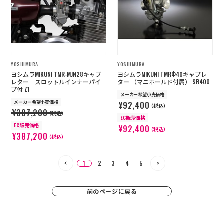
YOSHIMURA
YOSHIMURA
ヨシムラMIKUNI TMR-MJN28キャブ
ヨシムラMIKUNI TMRФ40キャブレ
レター スロットルインナーパイ
ター （マニホールド付属） SR400
プ付 Z1
メーカー希望小売価格
メーカー希望小売価格
¥92,400
（税込）
¥387,200
（税込）
EC販売価格
EC販売価格
¥92,400
（税込）
¥387,200
（税込）
1
2
3
4
5
前のページに戻る