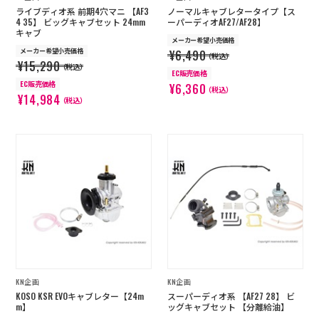
ライブディオ系 前期4穴マニ 【AF3
ノーマルキャブレタータイプ【ス
4 35】 ビッグキャブセット 24mm
ーパーディオAF27/AF28】
キャブ
メーカー希望小売価格
メーカー希望小売価格
¥6,490
（税込）
¥15,290
（税込）
EC販売価格
EC販売価格
¥6,360
（税込）
¥14,984
（税込）
KN企画
KN企画
KOSO KSR EVOキャブレター【24m
スーパーディオ系 【AF27 28】 ビ
m】
ッグキャブセット 【分離給油】