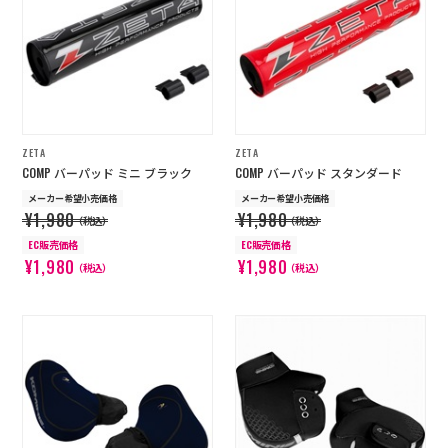
店舗を探す
コーポレートサイト
採用情報
特定商取引法に基づく表記
古物営業法に基づく表示/保険勧誘
方針
ZETA
ZETA
利用規約
商品レビュー利用規約
COMP バーパッド ミニ ブラック
COMP バーパッド スタンダード
プライバシーポリシー
返金ポリシー
メーカー希望小売価格
メーカー希望小売価格
カスタマーハラスメントに対する方
¥1,980
¥1,980
針
（税込）
（税込）
EC販売価格
EC販売価格
¥1,980
¥1,980
（税込）
（税込）