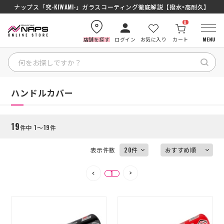
SENA J30/J10を徹底比較｜コスパ最強インカムはどっち？初心者にもおす
ナップス「究-KIWAMI-」ガラスコーティング徹底解説【撥水×高耐久】
0
店舗を探す
ログイン
お気に入り
カート
MENU
絞り込む
HOME
HOME
ハンドルカバー
カテゴリから探す
19
件中 1～19件
ブランドから探す
表示件数
特集記事
1
ナップスメンバーズ