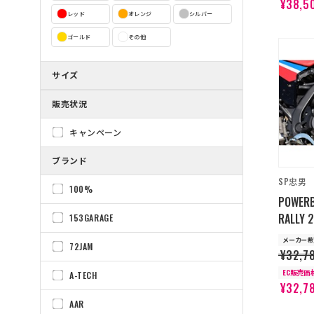
¥38,5
レッド
オレンジ
シルバー
ゴールド
その他
サイズ
販売状況
キャンペーン
ブランド
SP忠男
100%
POWER
RALLY 
153GARAGE
メーカー希
72JAM
¥32,7
EC販売価
A-TECH
¥32,7
AAR