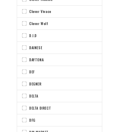
Clever Vivace
Clever Wolf
D.I.D
DAINESE
DAYTONA
DEF
DEGNER
DELTA
DELTA DIRECT
DFG