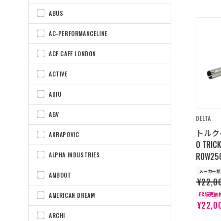
ABUS
AC-PERFORMANCELINE
ACE CAFE LONDON
ACTIVE
ADIO
AGV
DELTA
トルク
AKRAPOVIC
0 TRIC
ROW25
ALPHA INDUSTRIES
メーカー希
AMBOOT
¥22,0
EC販売価
AMERICAN DREAM
¥22,0
ARCHI