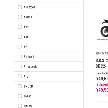
AREA241
AVIREX
AWD
AXP
AZ
MORIWAK
Airhead
B.R.
CK 22-
AlterLock
メーカー希
Arai
¥49,5
EC販売価
B+COM
¥49,5
B-TAS
BATES