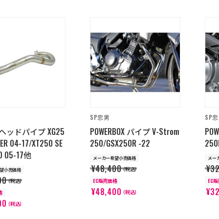
SP忠男
SP
ヘッドパイプ XG25
POWERBOX パイプ V-Strom
POW
KER 04-17/XT250 SE
250/GSX250R -22
250
0 05-17他
メーカー希望小売価格
メー
¥48,400
¥32
（税込）
望小売価格
00
（税込）
EC販売価格
EC
¥48,400
¥32
（税込）
格
00
（税込）