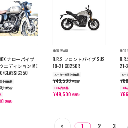
MORIWAKI
MORI
RBOX ナローパイプ
B.R.S フロントパイプ SUS
B.
クエディション ME
18-21 CB250R
21-
0/CLASSIC350
メーカー希望小売価格
メー
¥49,500
¥6
（税込）
望小売価格
30
（税込）
EC販売価格
EC
¥49,500
¥6
（税込）
格
30
（税込）
1
2
3