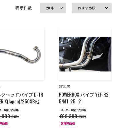
表示件数
A
SP忠男
クヘッドパイプ D-TR
POWERBOX パイプ YZF-R2
ER X(Japan)/250SB他
5/MT-25 -21
カー希望小売価格
メーカー希望小売価格
2,000
¥69,300
（税込）
（税込）
販売価格
EC販売価格