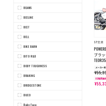
BEAMS
BEELINE
BEET
BELL
SP忠男
BIKE BARN
POWE
ブラッ
BITO R&D
TEOR35
BODY TOUGHNESS
メーカー希
¥55,3
BRAKING
EC販売価
¥55,3
BRIDGESTONE
BUCO
Baby Face