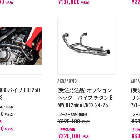
00
¥107,800
¥2
（税込）
（税込）
AKRAPOVIC
AKRA
BOX パイプ CRF250
(受注発注品) オプション
(受
23-
ヘッダーパイプ チタン B
リ
MW R12nineT/R12 24-25
YZF
望小売価格
80
（税込）
メーカー希望小売価格
メー
¥320,100
¥6
格
（税込）
80
（税込）
EC販売価格
EC
¥320,100
¥6
（税込）