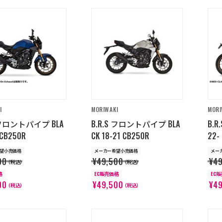
I
MORIWAKI
MORI
S フロントパイプ BLA
B.R.S フロントパイプ BLA
B.
 CB250R
CK 18-21 CB250R
22-
望小売価格
メーカー希望小売価格
メー
00
¥49,500
¥4
（税込）
（税込）
格
EC販売価格
EC
00
¥49,500
¥4
（税込）
（税込）