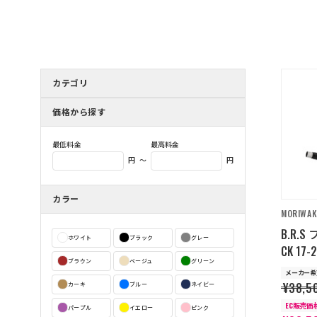
カテゴリ
価格から探す
最低料金
最高料金
～
円
円
カラー
MORIWAK
B.R.
ホワイト
ブラック
グレー
CK 17-
ブラウン
ベージュ
グリーン
メーカー希
¥38,5
カーキ
ブルー
ネイビー
EC販売価
パープル
イエロー
ピンク