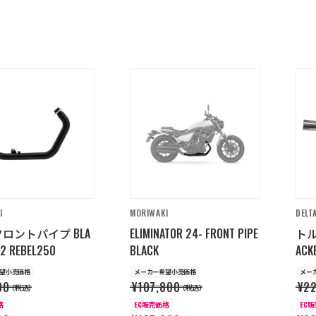
I
MORIWAKI
DELT
S フロントパイプ BLA
ELIMINATOR 24- FRONT PIPE
トル
22 REBEL250
BLACK
ACK
望小売価格
メーカー希望小売価格
メー
00
¥107,800
¥2
（税込）
（税込）
格
EC販売価格
EC