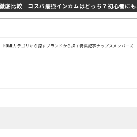
0/J10を徹底比較｜コスパ最強インカムはどっち？初心者に
HOME
カテゴリから探す
ブランドから探す
特集記事
ナップスメンバーズ