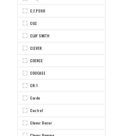
C.F.POSH
CGC
CLAY SMITH
CLEVER
COERCE
COOCASE
CR-1
Cardo
Castrol
Clever Decor
Clever Homme