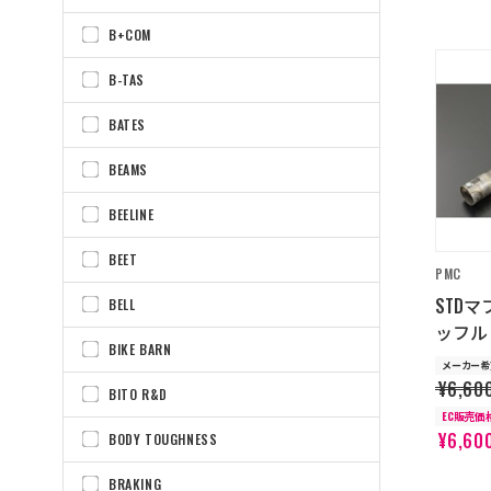
B+COM
B-TAS
BATES
BEAMS
BEELINE
BEET
PMC
STD
BELL
ッフル 
BIKE BARN
メーカー希
¥6,60
BITO R&D
EC販売価
¥6,60
BODY TOUGHNESS
BRAKING