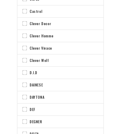
Castrol
Clever Decor
Clever Homme
Clever Vivace
Clever Wolf
D.I.D
DAINESE
DAYTONA
DEF
DEGNER
DELTA