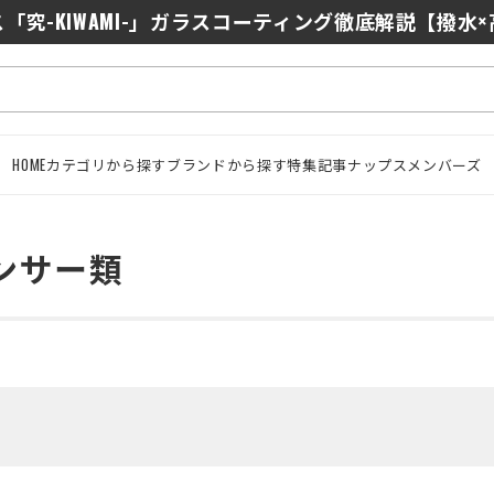
0/J10を徹底比較｜コスパ最強インカムはどっち？初心者に
「究-KIWAMI-」ガラスコーティング徹底解説【撥水
HOME
カテゴリから探す
ブランドから探す
特集記事
ナップスメンバーズ
ンサー類