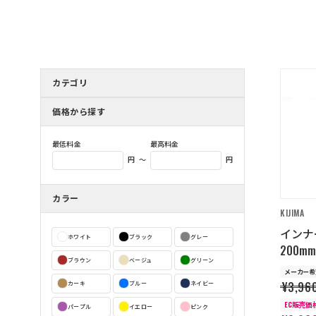
カテゴリ
価格から探す
最低料金
最高料金
～
円
円
カラー
KIJIMA
インナ
ホワイト
ブラック
グレー
200mm
ブラウン
ベージュ
グリーン
メーカー希
¥3,96
カーキ
ブルー
ネイビー
EC販売価
パープル
イエロー
ピンク