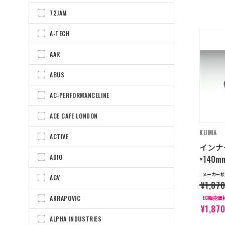
72JAM
A-TECH
AAR
ABUS
AC-PERFORMANCELINE
ACE CAFE LONDON
KIJIMA
ACTIVE
インナ
ADIO
×140
メーカー希
AGV
¥1,87
EC販売価
AKRAPOVIC
¥1,87
ALPHA INDUSTRIES