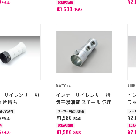
0
¥2,
（税込）
EC販売価格
¥3,630
（税込）
DAYTONA
KIJIM
ーサイレンサー 47
インナーサイレンサー 排
イ
mm 片持ち
気干渉消音 スチール 汎用
ラッ
望小売価格
メーカー希望小売価格
メー
5
¥1,980
¥2,
（税込）
（税込）
格
EC販売価格
EC
5
¥1,980
¥2,
（税込）
（税込）