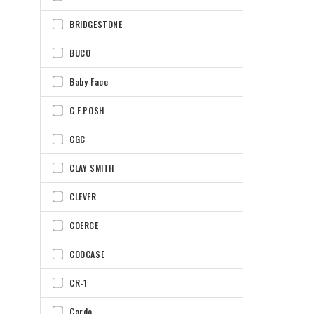
BRIDGESTONE
BUCO
Baby Face
C.F.POSH
CGC
CLAY SMITH
CLEVER
COERCE
COOCASE
CR-1
Cardo