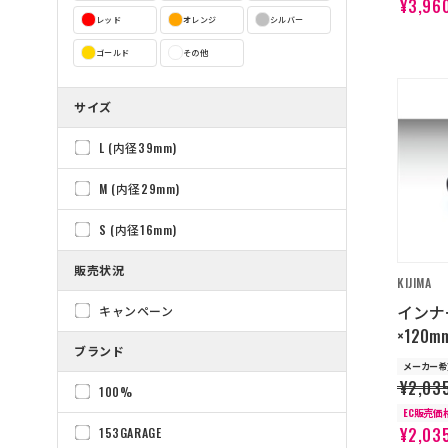
¥3,96
レッド
オレンジ
シルバー
ゴールド
その他
サイズ
L (内径39mm)
M (内径29mm)
S (内径16mm)
販売状況
KIJIMA
インナ
キャンペーン
×120
ブランド
メーカー希
¥2,03
100%
EC販売価
¥2,03
153GARAGE