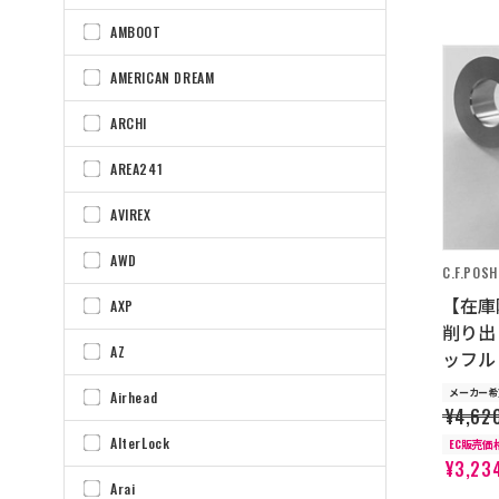
AMBOOT
AMERICAN DREAM
ARCHI
AREA241
AVIREX
AWD
C.F.POSH
【在庫
AXP
削り出
AZ
ッフル
メーカー希
Airhead
¥4,62
AlterLock
EC販売価
¥3,23
Arai