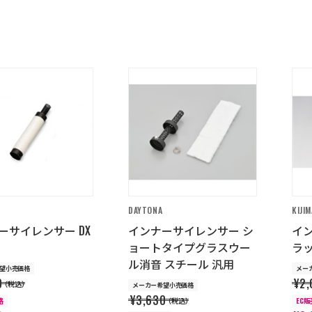
DAYTONA
KIJIM
ーサイレンサー DX
インナーサイレンサー シ
イ
ョートタイプグラスウー
ラッ
ル消音 スチール 汎用
望小売価格
メー
0
¥2,
（税込）
メーカー希望小売価格
¥3,630
格
（税込）
EC