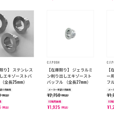
C.F.POSH
C.F.
限り】 ステンレス
【在庫限り】 ジェラルミ
【
しエキゾーストバ
ン削り出しエキゾースト
ー
 （全長25mm）
バッフル （全長27mm）
フ
望小売価格
メーカー希望小売価格
メー
0
¥2,750
¥1,
（税込）
（税込）
格
EC販売価格
EC
4
¥1,925
¥1,
（税込）
（税込）