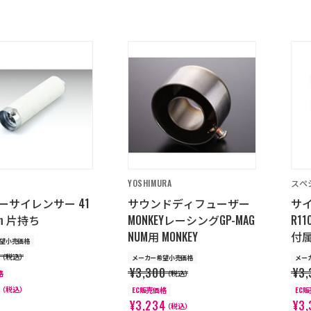
YOSHIMURA
スペ
ーサイレンサー 41
サウンドディフューザー
サイ
mm 片持ち
MONKEYレーシングGP-MAG
R1
NUM用 MONKEY
付属
望小売価格
0
（税込）
メーカー希望小売価格
メー
¥3,300
¥3,
格
（税込）
0
（税込）
EC販売価格
EC
¥3,234
¥3,
（税込）