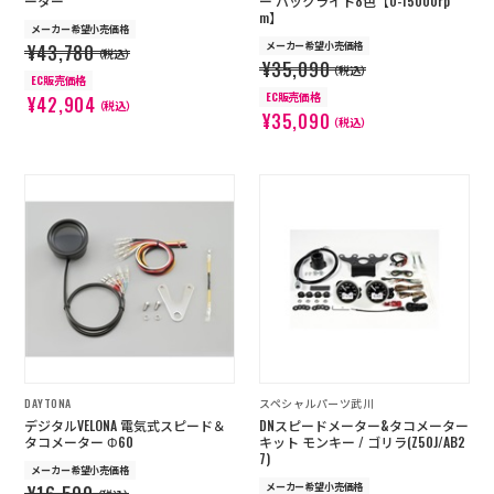
ーター
ー バックライト8色【0-15000rp
m】
メーカー希望小売価格
メーカー希望小売価格
¥43,780
（税込）
¥35,090
（税込）
EC販売価格
EC販売価格
¥42,904
（税込）
¥35,090
（税込）
DAYTONA
スペシャルパーツ武川
デジタルVELONA 電気式スピード＆
DNスピードメーター&タコメーター
タコメーター Φ60
キット モンキー / ゴリラ(Z50J/AB2
7)
メーカー希望小売価格
メーカー希望小売価格