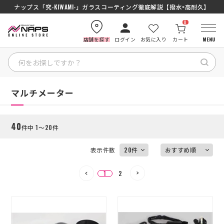
SENA J30/J10を徹底比較｜コスパ最強インカムはどっち？初心者にもおす
ナップス「究-KIWAMI-」ガラスコーティング徹底解説【撥水×高耐久】
0
店舗を探す
ログイン
お気に入り
カート
MENU
絞り込む
HOME
HOME
マルチメーター
カテゴリから探す
40
件中 1～20件
ブランドから探す
表示件数
特集記事
1
2
ナップスメンバーズ