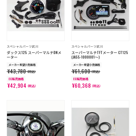
店舗を探す
コーポレートサイト
採用情報
特定商取引法に基づく表記
古物営業法に基づく表示/保険勧誘
方針
スペシャルパーツ武川
スペシャルパーツ武川
利用規約
商品レビュー利用規約
ダックス125 スーパーマルチDNメ
スーパーマルチTFTメーター CT125
プライバシーポリシー
返金ポリシー
ーター
(JA55-1000001～)
カスタマーハラスメントに対する方
メーカー希望小売価格
メーカー希望小売価格
針
¥43,780
¥61,600
（税込）
（税込）
EC販売価格
EC販売価格
¥42,904
¥60,368
（税込）
（税込）