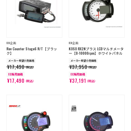
KN企画
KN企画
Rev Counter Stage6 R/T【ブラッ
KOSO RX2Nプラス LCDマルチメータ
ク】
ー【0-10000rpm】ホワイトパネル
メーカー希望小売価格
メーカー希望小売価格
¥17,490
¥37,950
（税込）
（税込）
EC販売価格
EC販売価格
¥17,490
¥37,191
（税込）
（税込）