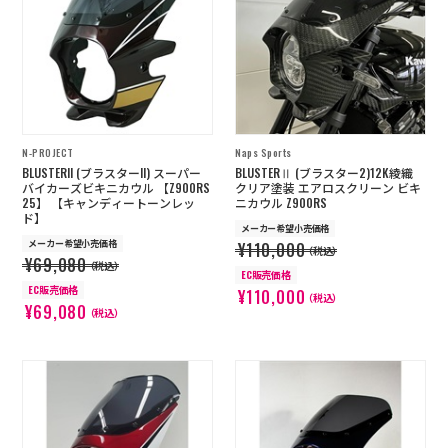
店舗を探す
コーポレートサイト
採用情報
特定商取引法に基づく表記
古物営業法に基づく表示/保険勧誘
方針
N-PROJECT
Naps Sports
利用規約
商品レビュー利用規約
BLUSTERII (ブラスターII) スーパー
BLUSTERⅡ (ブラスター2)12K綾織
プライバシーポリシー
返金ポリシー
バイカーズビキニカウル 【Z900RS
クリア塗装 エアロスクリーン ビキ
25】 【キャンディートーンレッ
ニカウル Z900RS
カスタマーハラスメントに対する方
ド】
針
メーカー希望小売価格
メーカー希望小売価格
¥110,000
（税込）
¥69,080
（税込）
EC販売価格
EC販売価格
¥110,000
（税込）
¥69,080
（税込）