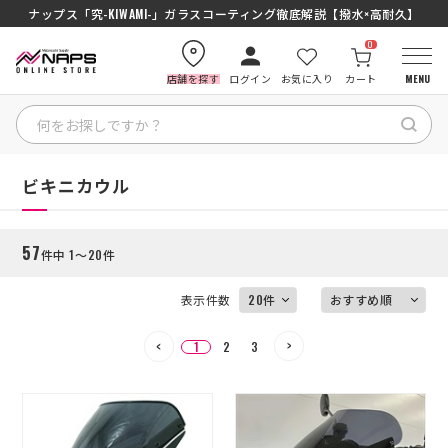
SENA J30/J10を徹底比較｜コスパ最強インカムはどっち？初心者にもおす
ナップス「究-KIWAMI-」ガラスコーティング徹底解説【撥水×高耐久】
0
店舗を探す
ログイン
お気に入り
カート
MENU
絞り込む
HOME
HOME
ビキニカウル
カテゴリから探す
57
件中 1～20件
ブランドから探す
表示件数
特集記事
1
2
3
ナップスメンバーズ