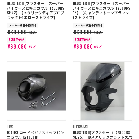
BLUSTER II (ブラスターII) スーパー
BLUSTER II (ブラスターII) スーパー
バイカーズビキニカウル【Z900RS
バイカーズビキニカウル【Z900RS
SE 22】【メタリックディアブロブ
18】【キャンディトーンブラウン
ラック (イエローストライプ)】
(ストライプ)】
メーカー希望小売価格
メーカー希望小売価格
¥69,080
¥69,080
（税込）
（税込）
EC販売価格
EC販売価格
¥69,080
¥69,080
（税込）
（税込）
PMC
N-PROJECT
JOKERS ロードペガサスタイプビキ
BLUSTER II(ブラスターII) 【Z900RS
ニカウル KZ1000他
SE 25】 HDメタリックフラットスパ