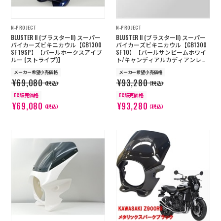
N-PROJECT
N-PROJECT
BLUSTER II (ブラスターII) スーパー
BLUSTER II (ブラスターII) スーパー
バイカーズビキニカウル【CB1300
バイカーズビキニカウル【CB1300
SF 19SP】【パールホークスアイブ
SF 10】【パールサンビームホワイ
ルー (ストライプ)】
ト/キャンディアルカディアンレッ
ド (ブルーライン)】 受注生産
メーカー希望小売価格
メーカー希望小売価格
¥69,080
¥93,280
（税込）
（税込）
EC販売価格
EC販売価格
¥69,080
¥93,280
（税込）
（税込）