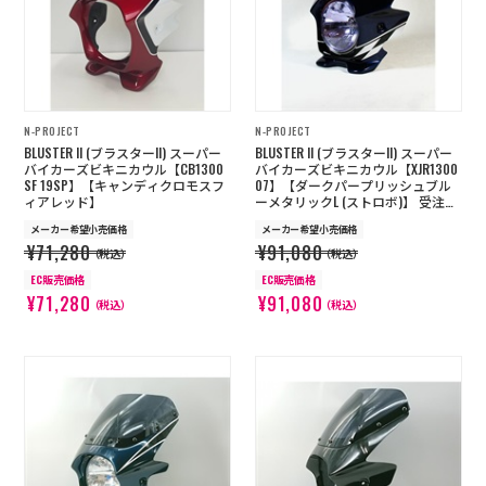
N-PROJECT
N-PROJECT
BLUSTER II (ブラスターII) スーパー
BLUSTER II (ブラスターII) スーパー
バイカーズビキニカウル【CB1300
バイカーズビキニカウル【XJR1300
SF 19SP】【キャンディクロモスフ
07】【ダークパープリッシュブル
ィアレッド】
ーメタリックL (ストロボ)】 受注生
産
メーカー希望小売価格
メーカー希望小売価格
¥71,280
¥91,080
（税込）
（税込）
EC販売価格
EC販売価格
¥71,280
¥91,080
（税込）
（税込）