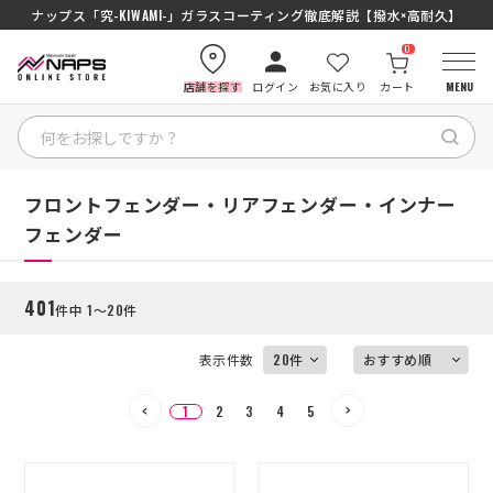
ナップス「究-KIWAMI-」ガラスコーティング徹底解説【撥水×高耐久】
0
店舗を探す
ログイン
お気に入り
カート
MENU
絞り込む
HOME
HOME
フロントフェンダー・リアフェンダー・インナー
フェンダー
カテゴリから探す
401
件中 1～20件
ブランドから探す
表示件数
特集記事
1
2
3
4
5
ナップスメンバーズ