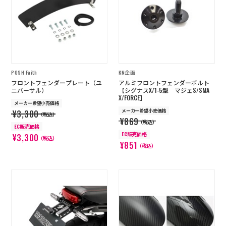
POSH Faith
KN企画
フロントフェンダープレート（ユ
アルミフロントフェンダーボルト
ニバーサル）
【シグナスX/1-5型 マジェS/SMA
X/FORCE】
メーカー希望小売価格
メーカー希望小売価格
¥3,300
（税込）
¥869
（税込）
EC販売価格
EC販売価格
¥3,300
（税込）
¥851
（税込）