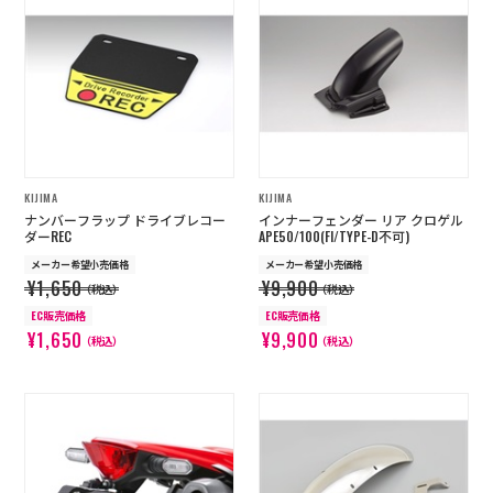
店舗を探す
コーポレートサイト
採用情報
特定商取引法に基づく表記
古物営業法に基づく表示/保険勧誘
方針
利用規約
商品レビュー利用規約
KIJIMA
KIJIMA
プライバシーポリシー
返金ポリシー
ナンバーフラップ ドライブレコー
インナーフェンダー リア クロゲル
カスタマーハラスメントに対する方
ダーREC
APE50/100(FI/TYPE-D不可)
針
メーカー希望小売価格
メーカー希望小売価格
¥1,650
¥9,900
（税込）
（税込）
EC販売価格
EC販売価格
¥1,650
¥9,900
（税込）
（税込）