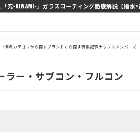
0/J10を徹底比較｜コスパ最強インカムはどっち？初心者に
「究-KIWAMI-」ガラスコーティング徹底解説【撥水
HOME
カテゴリから探す
ブランドから探す
特集記事
ナップスメンバーズ
ーラー・サブコン・フルコン