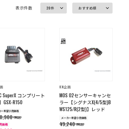
表示件数
企画
KN企画
C SuperX コンプリート
MOS O2センサーキャンセ
】GSX-R150
ラー【シグナスX(4/5型)B
WS125/R(2型)】レッド
カー希望小売価格
0,900
（税込）
メーカー希望小売価格
¥9,240
販売価格
（税込）