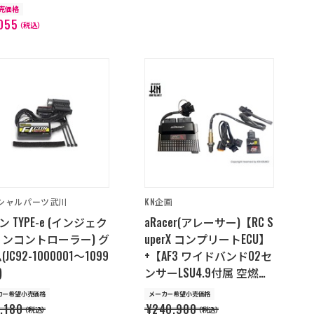
販売価格
055
（税込）
シャルパーツ武川
KN企画
コン TYPE-e (インジェク
aRacer(アレーサー)【RC S
ンコントローラー) グ
uperX コンプリートECU】
JC92-1000001～1099
+【AF3 ワイドバンドO2セ
)
ンサーLSU4.9付属 空燃比
モジュール】ZX-4RR
カー希望小売価格
メーカー希望小売価格
,180
¥240,900
（税込）
（税込）