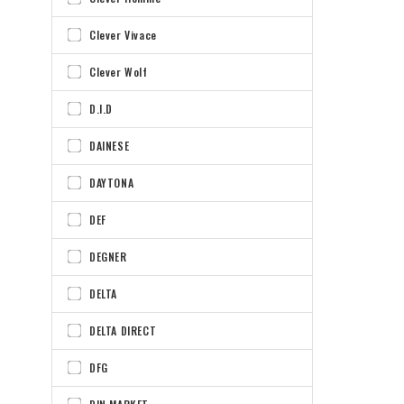
Clever Vivace
Clever Wolf
D.I.D
DAINESE
DAYTONA
DEF
DEGNER
DELTA
DELTA DIRECT
DFG