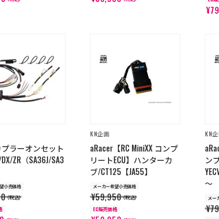
¥79
KN企画
KN
APカプラーオンセット
aRacer【RC MiniXX コンプ
aRa
X/ZR（SA36J/SA3
リートECU】ハンターカ
ンプ
ブ/CT125【JA55】
YE
～
望小売価格
メーカー希望小売価格
00
¥59,950
（税込）
（税込）
メー
¥79
格
EC販売価格