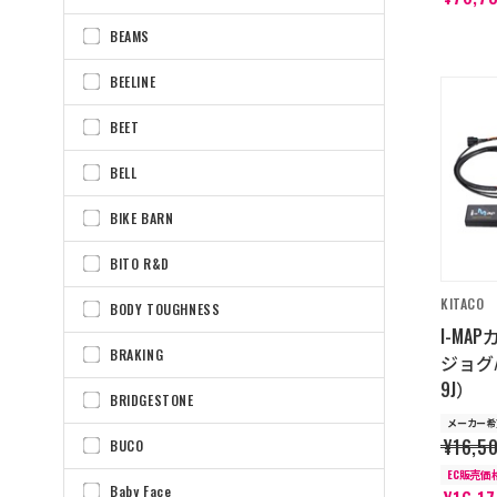
BEAMS
BEELINE
BEET
BELL
BIKE BARN
BITO R&D
KITACO
BODY TOUGHNESS
I-M
BRAKING
ジョグ/D
9J）
BRIDGESTONE
メーカー希
¥16,5
BUCO
EC販売価
Baby Face