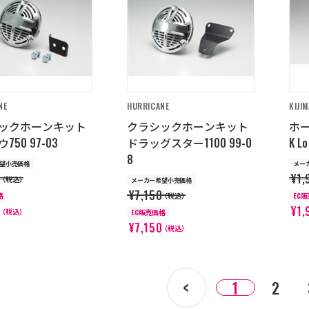
NE
HURRICANE
KIJIM
ックホーンキット
クラシックホーンキット
ホー
750 97-03
ドラッグスター1100 99-0
K L
8
望小売価格
メー
0
¥1,
（税込）
メーカー希望小売価格
¥7,150
格
（税込）
EC
0
¥1,
（税込）
EC販売価格
¥7,150
（税込）
1
2