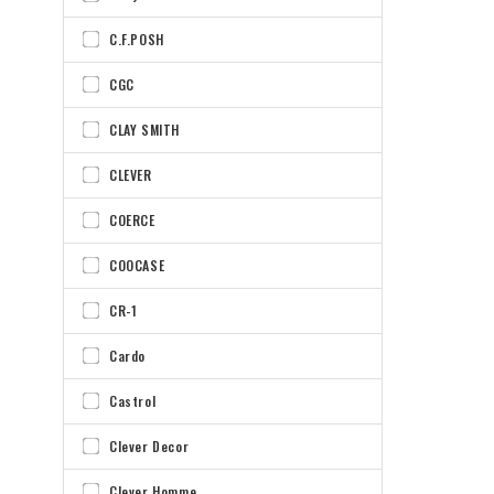
C.F.POSH
CGC
CLAY SMITH
CLEVER
COERCE
COOCASE
CR-1
Cardo
Castrol
Clever Decor
Clever Homme