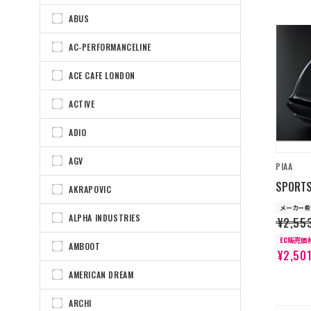
ABUS
AC-PERFORMANCELINE
ACE CAFE LONDON
ACTIVE
ADIO
AGV
PIAA
SPORTS
AKRAPOVIC
メーカー希
ALPHA INDUSTRIES
¥2,55
EC販売価
AMBOOT
¥2,50
AMERICAN DREAM
ARCHI