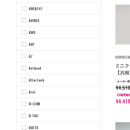
AREA241
AVIREX
AWD
AXP
AZ
HURRICA
ミニク
Airhead
【汎用
AlterLock
メーカー希
¥4,51
Arai
EC販売価
¥4,41
B+COM
B-TAS
BATES