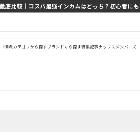
0/J10を徹底比較｜コスパ最強インカムはどっち？初心者に
HOME
カテゴリから探す
ブランドから探す
特集記事
ナップスメンバーズ