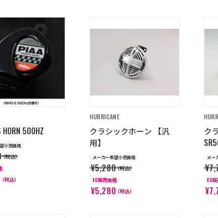
HURRICANE
HURR
 HORN 500HZ
クラシックホーン 【汎
ク
用】
SR5
望小売価格
3
（税込）
メーカー希望小売価格
メー
¥5,280
¥7,
格
（税込）
1
（税込）
EC販売価格
EC
¥5,280
¥7,
（税込）