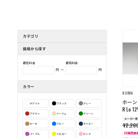
カテゴリ
価格から探す
最低料金
最高料金
～
円
円
カラー
KIJIMA
ホーン 
ホワイト
ブラック
グレー
R Lo 1
ブラウン
ベージュ
グリーン
メーカー希
¥2,20
カーキ
ブルー
ネイビー
EC販売価
パープル
イエロー
ピンク