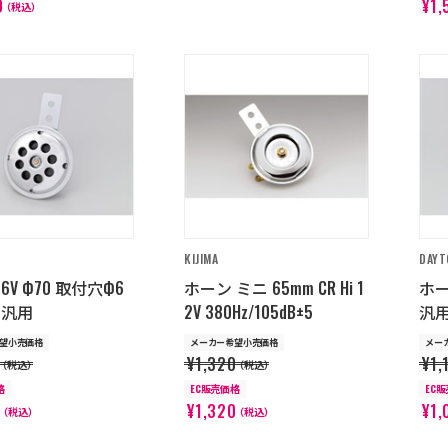
0
¥1,
（税込）
KIJIMA
DAYT
6V Ф70 取付穴Ф6
ホーン ミニ 65mm CR Hi 1
ホー
 汎用
2V 380Hz/105dB±5
汎
望小売価格
メーカー希望小売価格
メー
¥1,320
¥1,
（税込）
（税込）
格
EC販売価格
EC
8
¥1,320
¥1,
（税込）
（税込）