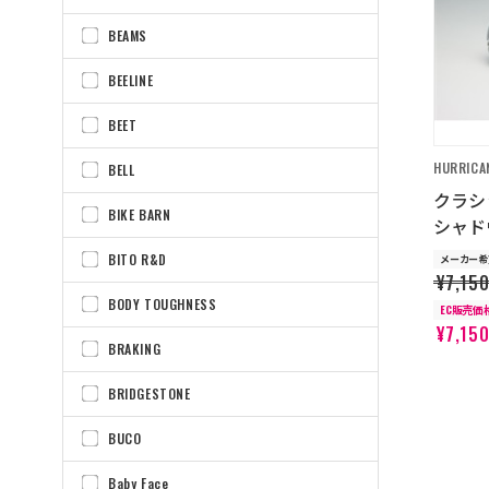
BEAMS
BEELINE
BEET
HURRICA
BELL
クラシ
BIKE BARN
シャドウ
BITO R&D
メーカー希
¥7,15
BODY TOUGHNESS
EC販売価
¥7,15
BRAKING
BRIDGESTONE
BUCO
Baby Face