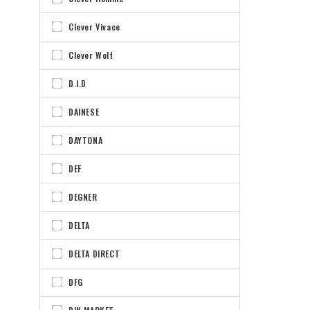
Clever Vivace
Clever Wolf
D.I.D
DAINESE
DAYTONA
DEF
DEGNER
DELTA
DELTA DIRECT
DFG