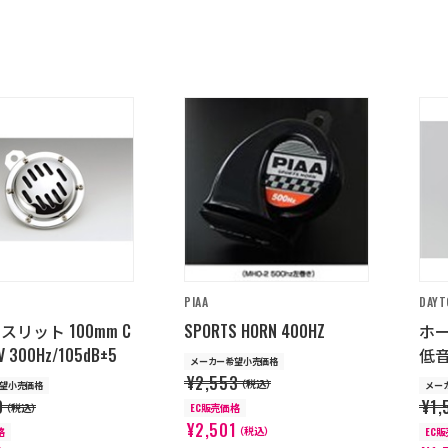
PIAA
DAYT
スリット 100mm C
SPORTS HORN 400HZ
ホー
2V 300Hz/105dB±5
低音
メーカー希望小売価格
¥2,553
（税込）
望小売価格
メー
0
¥1,
（税込）
EC販売価格
¥2,501
（税込）
格
EC