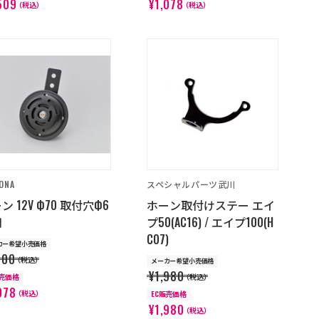
509
¥1,078
（税込）
（税込）
ONA
スペシャルパーツ武川
ン 12V Ф70 取付穴Ф6
ホーン取付けステー エイ
用
プ50(AC16) / エイプ100(H
C07)
カー希望小売価格
100
（税込）
メーカー希望小売価格
¥1,980
販売価格
（税込）
078
（税込）
EC販売価格
¥1,980
（税込）