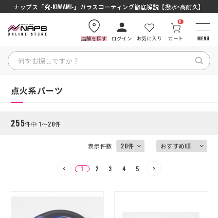
SENA J30/J10を徹底比較｜コスパ最強インカムはどっち？初心者にもおす
ナップス「究-KIWAMI-」ガラスコーティング徹底解説【撥水×高耐久】
0
店舗を探す
ログイン
お気に入り
カート
MENU
絞り込む
HOME
HOME
点火系パーツ
カテゴリから探す
255
件中 1～20件
ブランドから探す
表示件数
特集記事
1
2
3
4
5
ナップスメンバーズ