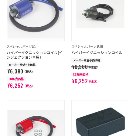
店舗を探す
コーポレートサイト
採用情報
特定商取引法に基づく表記
古物営業法に基づく表示/保険勧誘
方針
スペシャルパーツ武川
スペシャルパーツ武川
利用規約
商品レビュー利用規約
ハイパーイグニッションコイル(イ
ハイパーイグニッションコイル
プライバシーポリシー
返金ポリシー
ンジェクション車用)
メーカー希望小売価格
カスタマーハラスメントに対する方
メーカー希望小売価格
¥6,380
針
（税込）
¥6,380
（税込）
EC販売価格
EC販売価格
¥6,252
（税込）
¥6,252
（税込）