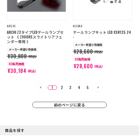
ARCHI
KIJIMA
ARCHI Z2タイプLEDテールランプセ
テールランプキット LED XSR125 24
ット 《 Z900RSスライトリアフェ
-
ンダー専用 》
メーカー希望小売価格
メーカー希望小売価格
¥28,600
（税込）
¥30,800
（税込）
EC販売価格
EC販売価格
¥28,600
（税込）
¥30,184
（税込）
1
2
3
4
5
前のページに戻る
商品を探す