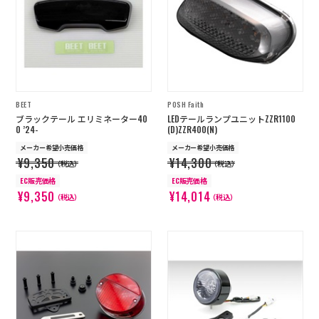
BEET
POSH Faith
ブラックテール エリミネーター40
LEDテールランプユニットZZR1100
0 ’24-
(D)ZZR400(N)
メーカー希望小売価格
メーカー希望小売価格
¥9,350
¥14,300
（税込）
（税込）
EC販売価格
EC販売価格
¥9,350
¥14,014
（税込）
（税込）