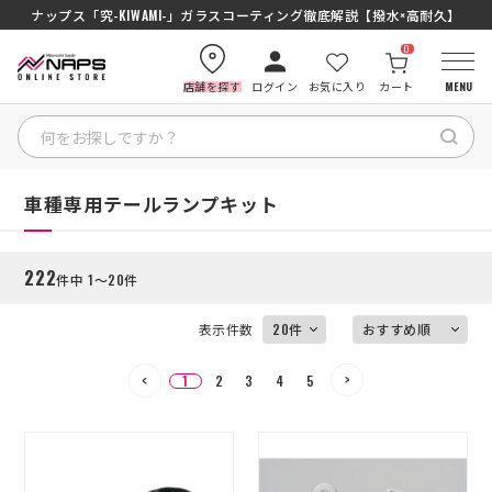
ナップス「究-KIWAMI-」ガラスコーティング徹底解説【撥水×高耐久】
0
店舗を探す
ログイン
お気に入り
カート
MENU
絞り込む
HOME
HOME
車種専用テールランプキット
カテゴリから探す
222
件中 1～20件
ブランドから探す
表示件数
特集記事
1
2
3
4
5
ナップスメンバーズ