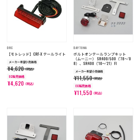
店舗を探す
コーポレートサイト
採用情報
特定商取引法に基づく表記
古物営業法に基づく表示/保険勧誘
方針
DRC
DAYTONA
利用規約
商品レビュー利用規約
【モトレッド】CRF-X テールライト
ボルトオンテールランプキット
プライバシーポリシー
返金ポリシー
（ムーニー） SR400/500（'78～'0
メーカー希望小売価格
8）、SR400（'10～'21）FI
カスタマーハラスメントに対する方
¥4,620
針
（税込）
メーカー希望小売価格
EC販売価格
¥11,550
（税込）
¥4,620
（税込）
EC販売価格
¥11,550
（税込）