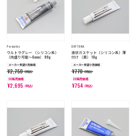
店舗を探す
コーポレートサイト
採用情報
特定商取引法に基づく表記
古物営業法に基づく表示/保険勧誘
方針
Permatex
DAYTONA
利用規約
商品レビュー利用規約
ウルトラグレー （シリコン系）
液状ガスケット（シリコン系）薄
プライバシーポリシー
返金ポリシー
（肉盛り可能～6mm） 99g
付け （黒） 10g
カスタマーハラスメントに対する方
メーカー希望小売価格
メーカー希望小売価格
針
¥2,750
¥770
（税込）
（税込）
EC販売価格
EC販売価格
¥2,695
¥754
（税込）
（税込）