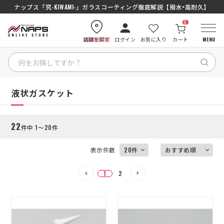
SENA J30/J10を徹底比較｜コスパ最強インカムはどっち？初心者にもおす
ナップス「究-KIWAMI-」ガラスコーティング徹底解説【撥水×高耐久】
0
店舗を探す
ログイン
お気に入り
カート
MENU
絞り込む
HOME
HOME
液状ガスケット
カテゴリから探す
22
件中 1～20件
ブランドから探す
表示件数
特集記事
1
2
ナップスメンバーズ