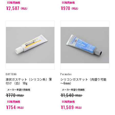
EC販売価格
EC販売価格
¥2,587
¥970
（税込）
（税込）
DAYTONA
Permatex
液状ガスケット（シリコン系）薄
シリコンガスケット（肉盛り可能
付け （白） 10g
～6mm）
メーカー希望小売価格
メーカー希望小売価格
¥770
¥1,540
（税込）
（税込）
EC販売価格
EC販売価格
¥754
¥1,509
（税込）
（税込）