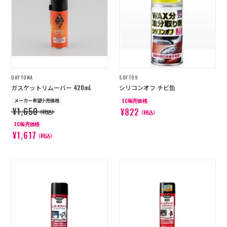
店舗を探す
コーポレートサイト
採用情報
特定商取引法に基づく表記
古物営業法に基づく表示/保険勧誘
方針
DAYTONA
SOFT99
利用規約
商品レビュー利用規約
ガスケットリムーバー 420mL
シリコンオフ チビ缶
プライバシーポリシー
返金ポリシー
メーカー希望小売価格
EC販売価格
カスタマーハラスメントに対する方
¥1,650
¥822
針
（税込）
（税込）
EC販売価格
¥1,617
（税込）