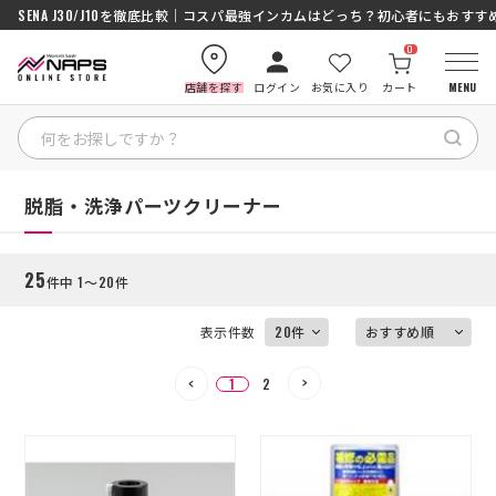
SENA J30/J10を徹底比較｜コスパ最強インカムはどっち？初心者にもおす
0
店舗を探す
ログイン
お気に入り
カート
MENU
絞り込む
HOME
HOME
脱脂・洗浄パーツクリーナー
カテゴリから探す
25
件中 1～20件
ブランドから探す
表示件数
特集記事
1
2
ナップスメンバーズ