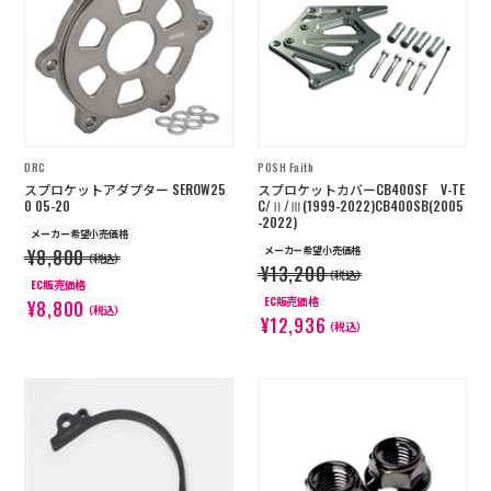
店舗を探す
コーポレートサイト
採用情報
特定商取引法に基づく表記
古物営業法に基づく表示/保険勧誘
方針
DRC
POSH Faith
利用規約
商品レビュー利用規約
スプロケットアダプター SEROW25
スプロケットカバーCB400SF V-TE
プライバシーポリシー
返金ポリシー
0 05-20
C/Ⅱ/Ⅲ(1999-2022)CB400SB(2005
-2022)
カスタマーハラスメントに対する方
メーカー希望小売価格
針
メーカー希望小売価格
¥8,800
（税込）
¥13,200
（税込）
EC販売価格
EC販売価格
¥8,800
（税込）
¥12,936
（税込）