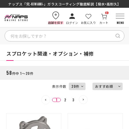
SENA J30/J10を徹底比較｜コスパ最強インカムはどっち？初心者にもおす
ナップス「究-KIWAMI-」ガラスコーティング徹底解説【撥水×高耐久】
0
店舗を探す
ログイン
お気に入り
カート
MENU
絞り込む
HOME
HOME
スプロケット関連・オプション・補修
カテゴリから探す
58
件中 1～20件
ブランドから探す
表示件数
特集記事
1
2
3
ナップスメンバーズ