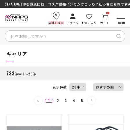
SENA J30/J10を徹底比較｜コスパ最強インカムはどっち？初心者にもおす
0
店舗を探す
ログイン
お気に入り
カート
MENU
絞り込む
HOME
HOME
キャリア
カテゴリから探す
733
件中 1～20件
ブランドから探す
表示件数
特集記事
1
2
3
4
5
ナップスメンバーズ