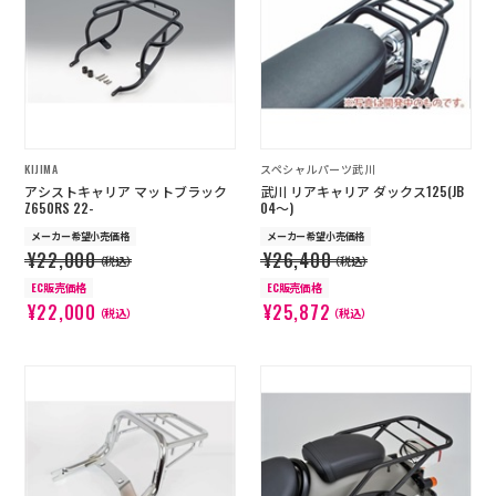
店舗を探す
コーポレートサイト
採用情報
特定商取引法に基づく表記
古物営業法に基づく表示/保険勧誘
方針
KIJIMA
スペシャルパーツ武川
利用規約
商品レビュー利用規約
アシストキャリア マットブラック
武川 リアキャリア ダックス125(JB
プライバシーポリシー
返金ポリシー
Z650RS 22-
04～)
カスタマーハラスメントに対する方
メーカー希望小売価格
メーカー希望小売価格
針
¥22,000
¥26,400
（税込）
（税込）
EC販売価格
EC販売価格
¥22,000
¥25,872
（税込）
（税込）