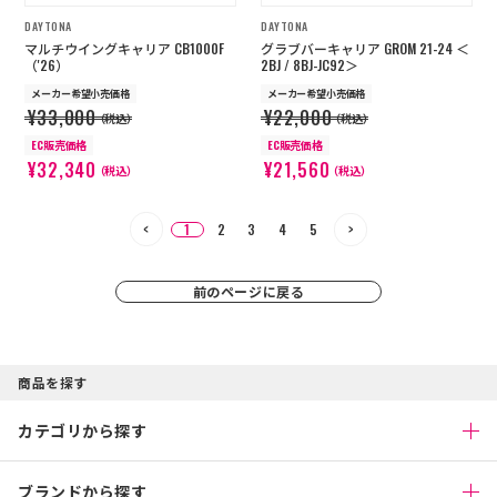
DAYTONA
DAYTONA
マルチウイングキャリア CB1000F
グラブバーキャリア GROM 21-24 ＜
（'26）
2BJ / 8BJ-JC92＞
メーカー希望小売価格
メーカー希望小売価格
¥33,000
¥22,000
（税込）
（税込）
EC販売価格
EC販売価格
¥32,340
¥21,560
（税込）
（税込）
1
2
3
4
5
前のページに戻る
商品を探す
カテゴリから探す
ブランドから探す