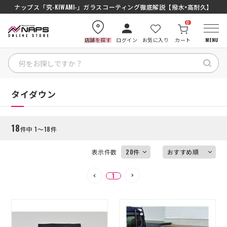
SENA J30/J10を徹底比較｜コスパ最強インカムはどっち？初心者にもおす
ナップス「究-KIWAMI-」ガラスコーティング徹底解説【撥水×高耐久】
0
店舗を探す
ログイン
お気に入り
カート
MENU
絞り込む
HOME
HOME
タイダウン
カテゴリから探す
18
件中 1～18件
ブランドから探す
表示件数
特集記事
1
ナップスメンバーズ