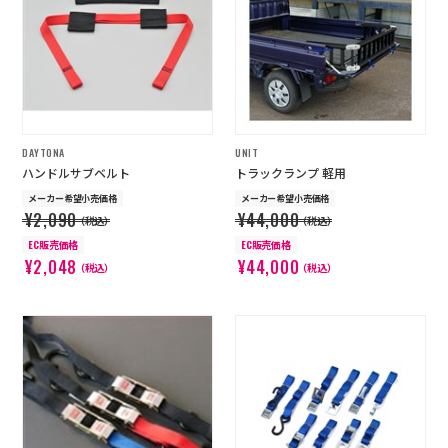
店舗を探す
コーポレートサイト
採用情報
特定商取引法に基づく表記
古物営業法に基づく表示/保険勧誘
方針
DAYTONA
UNIT
利用規約
商品レビュー利用規約
ハンドルサブベルト
トラックランプ 軽用
プライバシーポリシー
返金ポリシー
メーカー希望小売価格
メーカー希望小売価格
カスタマーハラスメントに対する方
¥2,090
¥44,000
針
（税込）
（税込）
EC販売価格
EC販売価格
¥2,048
¥44,000
（税込）
（税込）