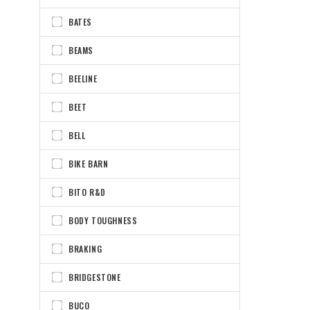
BATES
BEAMS
BEELINE
BEET
BELL
BIKE BARN
BITO R&D
BODY TOUGHNESS
BRAKING
BRIDGESTONE
BUCO