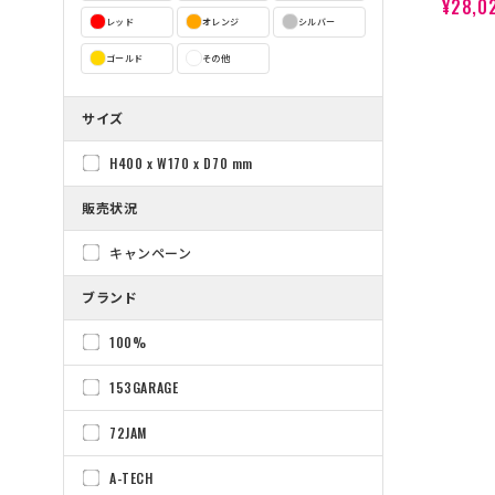
¥28,0
レッド
オレンジ
シルバー
ゴールド
その他
サイズ
H400 x W170 x D70 mm
販売状況
キャンペーン
ブランド
100%
153GARAGE
72JAM
A-TECH