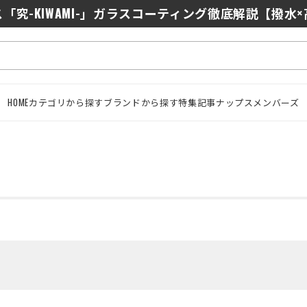
0/J10を徹底比較｜コスパ最強インカムはどっち？初心者に
「究-KIWAMI-」ガラスコーティング徹底解説【撥水
HOME
カテゴリから探す
ブランドから探す
特集記事
ナップスメンバーズ