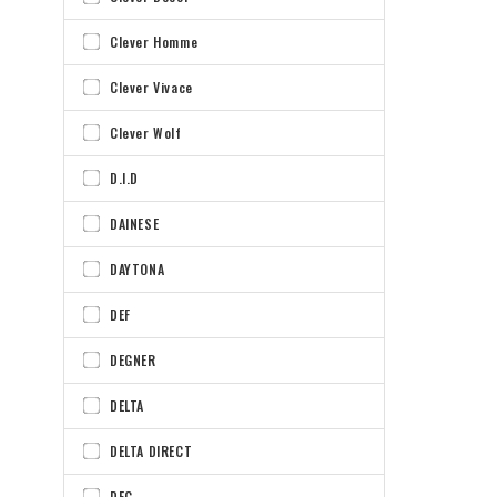
Clever Homme
Clever Vivace
Clever Wolf
D.I.D
DAINESE
DAYTONA
DEF
DEGNER
DELTA
DELTA DIRECT
DFG