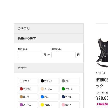
カテゴリ
価格から探す
最低料金
最高料金
～
円
円
カラー
KRIEGA
HYRUC
ホワイト
ブラック
グレー
ック
ブラウン
ベージュ
グリーン
メーカー希
¥28,6
カーキ
ブルー
ネイビー
EC販売価
パープル
イエロー
ピンク