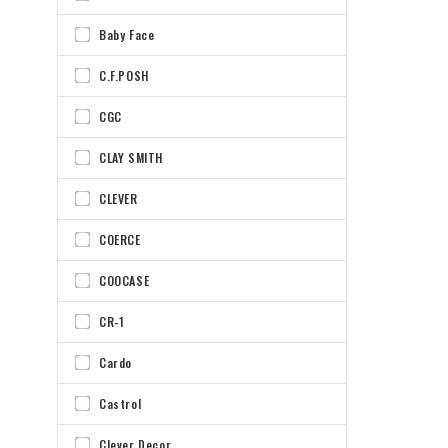
Baby Face
C.F.POSH
CGC
CLAY SMITH
CLEVER
COERCE
COOCASE
CR-1
Cardo
Castrol
Clever Decor