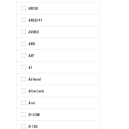
ARCHI
AREA241
AVIREX
AWD
AXP
AZ
Airhead
AlterLock
Arai
B+COM
B-TAS