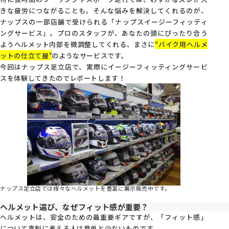
きな疲労につながることも。そんな悩みを解決してくれるのが、
店舗を探す
ナップスの一部店舗で受けられる「ナップスイージーフィッティ
ングサービス」。プロのスタッフが、あなたの頭にぴったり合う
ようヘルメット内部を微調整してくれる、まさに
“バイク用ヘルメ
コーポレートサイト
採用情報
ットの仕立て屋”
のようなサービスです。
特定商取引法に基づく表記
古物営業法に基づく表示/保険勧誘
今回はナップス足立店で、実際にイージーフィッティングサービ
方針
スを体験してきたのでレポートします！
利用規約
商品レビュー利用規約
プライバシーポリシー
返金ポリシー
カスタマーハラスメントに対する方
針
ナップス足立店では様々なヘルメットを豊富に展示販売中です。
ヘルメット選び、なぜフィット感が重要？
ヘルメットは、安全のための最重要ギアですが、「フィット感」
について真剣に考える人は意外と少ないものです。