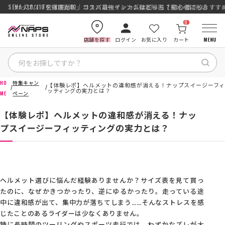
SENA J30/J10を徹底比較｜コスパ最強インカムはどっち？初心者にもおす
0
店舗を探す
ログイン
お気に入り
カート
MENU
HO
特集キャン
【体験レポ】ヘルメットの違和感が消える！ナップスイージーフ
HOME
ッティングの実力とは？
ME
ペーン
【体験レポ】ヘルメットの違和感が消える！ナッ
カテゴリから探す
プスイージーフィッティングの実力とは？
ブランドから探す
特集記事
ヘルメット選びに悩んだ経験ありませんか？サイズ表を見て買っ
たのに、なぜかきつかったり、逆にゆるかったり。走っている途
ナップスメンバーズ
中に違和感が出て、集中力が落ちてしまう……そんなストレスを感
じたことのあるライダーは少なくありません。
特に長時間のツーリングやスポーツ走行では、わずかなズレが大